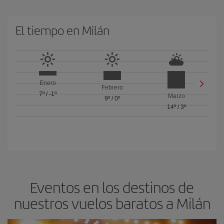
El tiempo en Milán
Enero
Febrero
7º
/
-1º
Marzo
9º
/
0º
14º
/
3º
Eventos en los destinos de
nuestros vuelos baratos a Milán