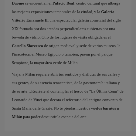
Duomo
se encuentran el
Palacio Real
, centro cultural que alberga
las mejores exposiciones temporales de la ciudad, y la
Galería
Vittorio Emanuele II
, una espectacular galería comercial del siglo
XIX formada por dos arcadas perpendiculares cubiertas por una
bóveda de vidrio. Otro de los lugares de visita obligada es el
Castello Sforzesco
de origen medieval y sede de varios museos, la
Pinacoteca, el Museo Egipcio o también, pasear por el parque
Sempione, la mayor área verde de Milán.
Viajar a Milán requiere abrir tus sentidos y disfrutar de sus calles y
sus gentes, de su esencia renacentista, de la gastronomía italiana y
de su arte…Recréate al contemplar el fresco de “La Última Cena” de
Leonardo da Vinci que decora el refectorio del antiguo convento de
Santa Maria delle Grazie. No te pierdas nuestros
vuelos baratos a
Milán
para poder descubrir la esencia del arte.