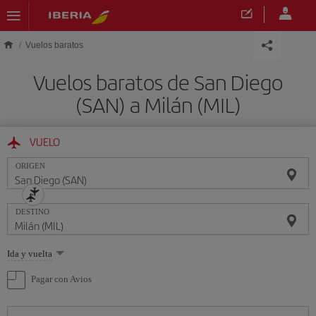
Saltar al contenido principal
Vuelos baratos
Vuelos baratos de San Diego
(SAN) a Milán (MIL)
VUELO
ORIGEN
DESTINO
Seleccione
Ida y vuelta
una
opción
Pagar con Avios