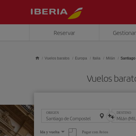
Saltar al contenido principal
Reservar
Gestionar
Vuelos baratos
Europa
Italia
Milán
Santiago
Vuelos barat
ORIGEN
DESTINO
Seleccione
Pagar con Avios
Ida y vuelta