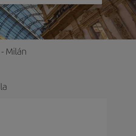
- Milán
la