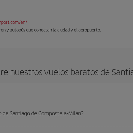
rport.com/en/
tren y autobús que conectan la ciudad y el aeropuerto.
re nuestros vuelos baratos de Santi
o de Santiago de Compostela-Milán?
o de Compostela-Milán-dest y conseguir el vuelo más barato si evitas tempora