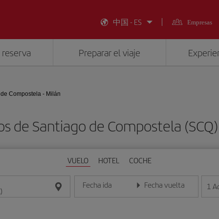
中国 - ES
Empresas
 reserva
Preparar el viaje
Experien
 de Compostela - Milán
os de Santiago de Compostela (SCQ) 
VUELO
HOTEL
COCHE
Fecha ida
Fecha vuelta
1
A
Introduce la fecha en formato día/mes/año
Introduce la fecha en format