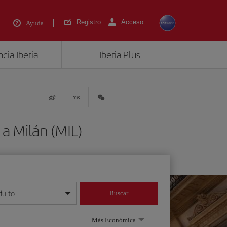
Registro
Acceso
Ayuda
cia Iberia
Iberia Plus
a Milán (MIL)
dulto
Buscar
o día/mes/año
Más Económica