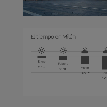
El tiempo en Milán
Enero
Febrero
7º
/
-1º
Marzo
9º
/
0º
14º
/
3º
Ab
17º