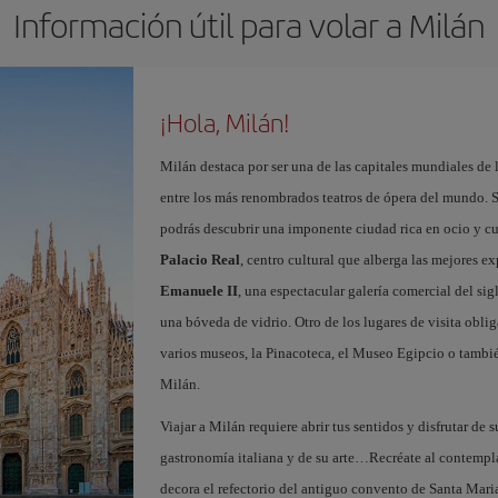
Información útil para volar a Milán
¡Hola, Milán!
Milán destaca por ser una de las capitales mundiales de 
entre los más renombrados teatros de ópera del mundo. S
podrás descubrir una imponente ciudad rica en ocio y c
Palacio Real
, centro cultural que alberga las mejores e
Emanuele II
, una espectacular galería comercial del si
una bóveda de vidrio. Otro de los lugares de visita oblig
varios museos, la Pinacoteca, el Museo Egipcio o tambié
Milán.
Viajar a Milán requiere abrir tus sentidos y disfrutar de s
gastronomía italiana y de su arte…Recréate al contempl
decora el refectorio del antiguo convento de Santa Maria