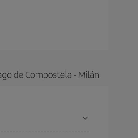
ago de Compostela - Milán
das altas, compras con antelación y puedes ser