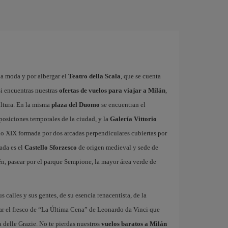
la moda y por albergar el
Teatro della Scala
, que se cuenta
i encuentras nuestras
ofertas de vuelos para viajar a Milán
,
ultura. En la misma
plaza del Duomo
se encuentran el
xposiciones temporales de la ciudad, y la
Galería Vittorio
glo XIX formada por dos arcadas perpendiculares cubiertas por
ada es el
Castello Sforzesco
de origen medieval y sede de
n, pasear por el parque Sempione, la mayor área verde de
us calles y sus gentes, de su esencia renacentista, de la
ar el fresco de “La Última Cena” de Leonardo da Vinci que
 delle Grazie. No te pierdas nuestros
vuelos baratos a Milán