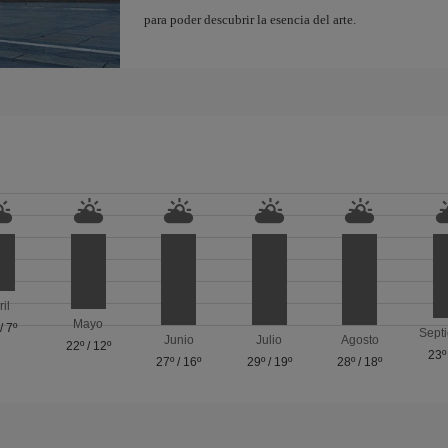
para poder descubrir la esencia del arte.
ril
Mayo
/
7º
Sept
Junio
Julio
Agosto
22º
/
12º
23º
27º
/
16º
29º
/
19º
28º
/
18º