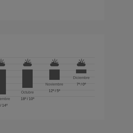
Diciembre
Noviembre
7º
/
0º
12º
/
5º
Octubre
iembre
18º
/
10º
/
14º