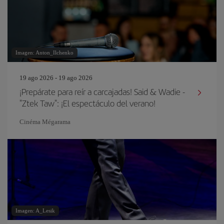
Imagen: Anton_Ilchenko
19 ago 2026 - 19 ago 2026
¡Prepárate para reír a carcajadas! Said & Wadie -
"Ztek Taw": ¡El espectáculo del verano!
Cinéma Mégarama
Imagen: A_Lesik