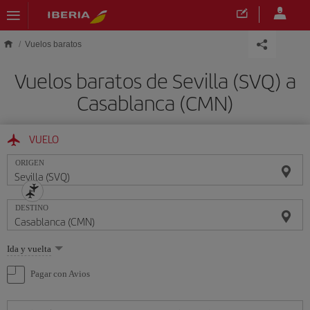
Saltar al contenido principal
Vuelos baratos
Vuelos baratos de Sevilla (SVQ) a
Casablanca (CMN)
VUELO
ORIGEN
DESTINO
Seleccione
Ida y vuelta
una
opción
Pagar con Avios