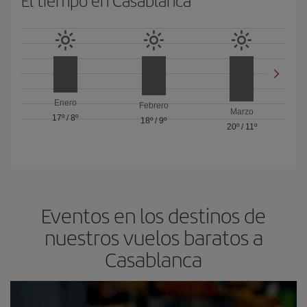
El tiempo en Casablanca
Enero
Febrero
Marzo
17º
/
8º
18º
/
9º
20º
/
11º
Eventos en los destinos de
nuestros vuelos baratos a
Casablanca