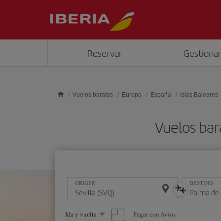
Saltar al contenido principal
Reservar
Gestionar
Vuelos baratos
Europa
España
Islas Baleares
Vuelos bar
ORIGEN
DESTINO
Seleccione
Pagar con Avios
Ida y vuelta