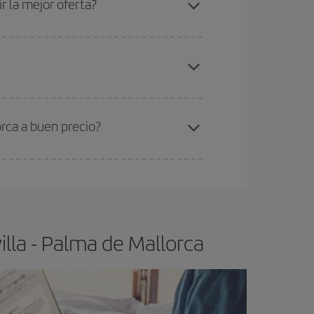
r la mejor oferta?
elo y de que las tarifas más baratas (turista)
villa-Palma de Mallorca-dest
.
ra el vuelo más barato.
rca a buen precio?
ser flexible.
Lo normal es que
cuanto antes
 poco abiertos, podrás
elegir el precio más
lla - Palma de Mallorca