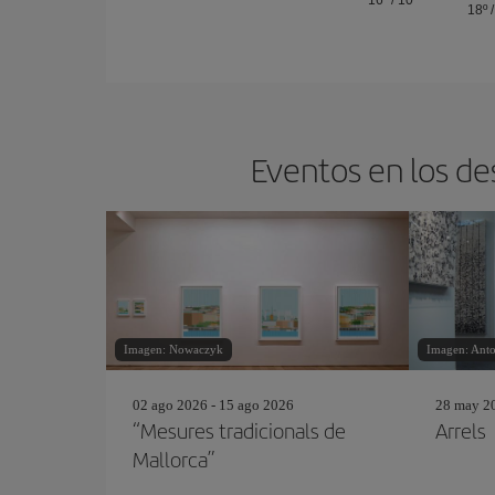
16º
/
10º
18º
Eventos en los de
Imagen: Nowaczyk
Imagen: Anto
02 ago 2026 - 15 ago 2026
28 may 20
“Mesures tradicionals de
Arrels
Mallorca”