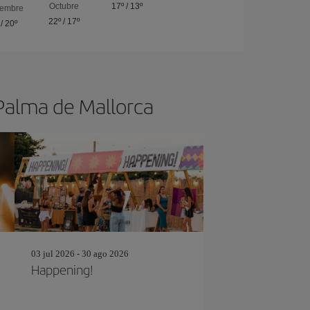
Octubre
17º
/
13º
iembre
22º
/
17º
/
20º
 Palma de Mallorca
03 jul 2026 - 30 ago 2026
Happening!