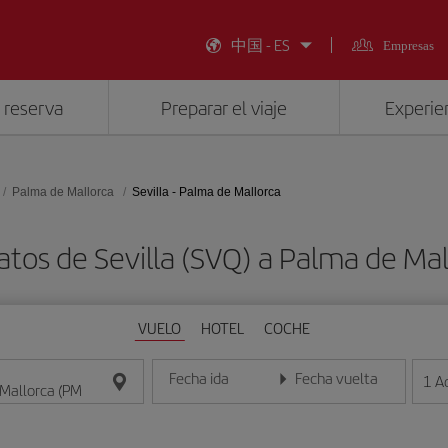
中国 - ES
Empresas
 reserva
Preparar el viaje
Experien
Palma de Mallorca
Sevilla - Palma de Mallorca
atos de Sevilla (SVQ) a Palma de Mal
VUELO
HOTEL
COCHE
Fecha ida
Fecha vuelta
1
A
Introduce la fecha en formato día/mes/año
Introduce la fecha en format