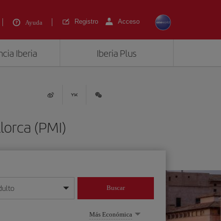
Registro
Acceso
Ayuda
cia Iberia
Iberia Plus
lorca (PMI)
dulto
Buscar
o día/mes/año
Más Económica