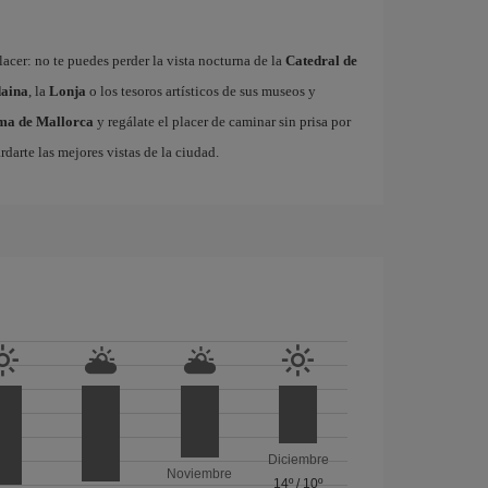
acer: no te puedes perder la vista nocturna de la
Catedral de
aina
, la
Lonja
o los tesoros artísticos de sus museos y
lma de Mallorca
y regálate el placer de caminar sin prisa por
rdarte las mejores vistas de la ciudad.
Diciembre
Noviembre
14º
/
10º