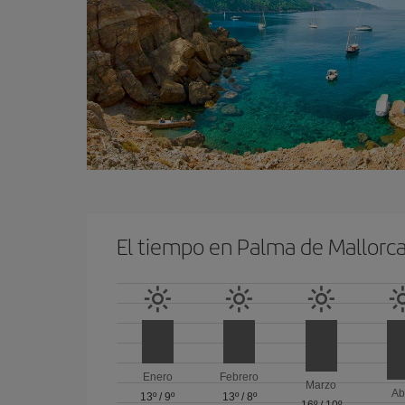
El tiempo en Palma de Mallorc
Enero
Febrero
Marzo
Ab
13º
/
9º
13º
/
8º