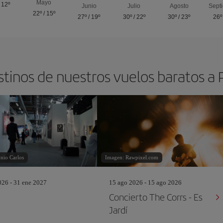
Mayo
/
12º
Junio
Julio
Agosto
Sept
22º
/
15º
27º
/
19º
30º
/
22º
30º
/
23º
26º
stinos de nuestros vuelos baratos a
nio Carlos
Imagen: Rawpixel.com
26 - 31 ene 2027
15 ago 2026 - 15 ago 2026
Concierto The Corrs - Es
Jardí