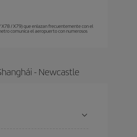
 / X78 / X79) que enlazan frecuentemente con el
de metro comunica el aeropuerto con numerosos
Shanghái - Newcastle
compras con antelación y puedes ser flexible con