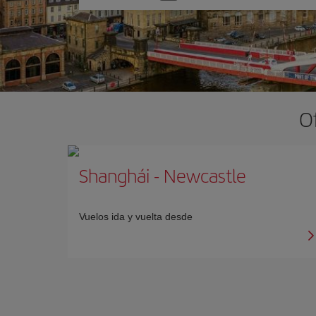
una
opción
O
Shanghái
-
Newcastle
Vuelos ida y vuelta desde