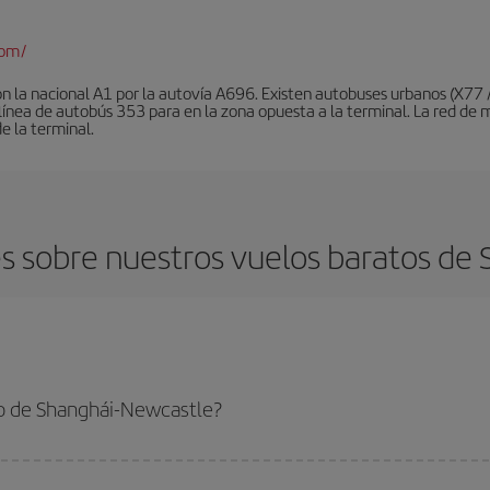
com/
on la nacional A1 por la autovía A696. Existen autobuses urbanos (X77
a línea de autobús 353 para en la zona opuesta a la terminal. La red 
de la terminal.
s sobre nuestros vuelos baratos de 
o de Shanghái-Newcastle?
-Newcastle-dest y conseguir el vuelo más barato si evitas temporadas altas, 