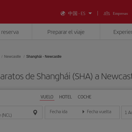
中国 - ES
Empresas
 reserva
Preparar el viaje
Experien
Newcastle
Shanghái - Newcastle
baratos de Shanghái (SHA) a Newcast
VUELO
HOTEL
COCHE
Fecha ida
Fecha vuelta
1
A
Introduce la fecha en formato día/mes/año
Introduce la fecha en format