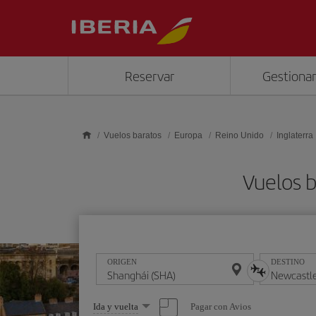
Saltar al contenido principal
Reservar
Gestionar
Vuelos baratos
Europa
Reino Unido
Inglaterra
Vuelos 
ORIGEN
DESTINO
Seleccione
Pagar con Avios
Ida y vuelta