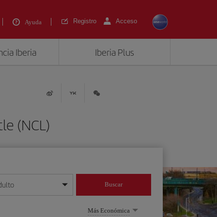
Registro
Acceso
Ayuda
cia Iberia
Iberia Plus
le (NCL)
dulto
Buscar
o día/mes/año
Más Económica