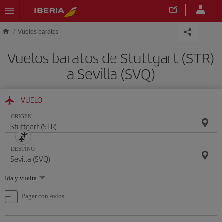
Saltar al contenido principal
Vuelos baratos
Vuelos baratos de Stuttgart (STR)
a Sevilla (SVQ)
VUELO
ORIGEN
DESTINO
Seleccione
Ida y vuelta
una
opción
Pagar con Avios