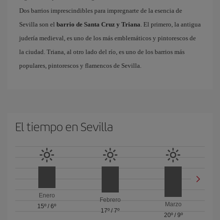
Dos barrios imprescindibles para impregnarte de la esencia de
Sevilla son el
barrio de Santa Cruz y Triana
. El primero, la antigua
judería medieval, es uno de los más emblemáticos y pintorescos de
la ciudad. Triana, al otro lado del río, es uno de los barrios más
populares, pintorescos y flamencos de Sevilla.
El tiempo en Sevilla
Enero
Febrero
Marzo
15º
/
6º
17º
/
7º
20º
/
9º