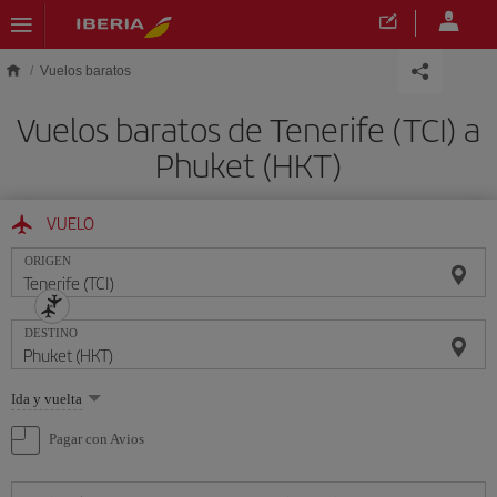
Saltar al contenido principal
Vuelos baratos
Vuelos baratos de Tenerife (TCI) a
Phuket (HKT)
VUELO
ORIGEN
DESTINO
Seleccione
Ida y vuelta
una
opción
Pagar con Avios