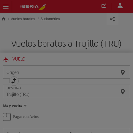
Saltar al contenido principal
Vuelos baratos
Sudamérica
Vuelos baratos a Trujillo (TRU)
VUELO
Origen
DESTINO
Seleccione
Ida y vuelta
una
opción
Pagar con Avios