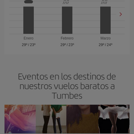
Enero
Febrero
Marzo
29º
/
23º
29º
/
23º
29º
/
24º
Eventos en los destinos de
nuestros vuelos baratos a
Tumbes