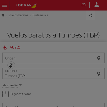
Saltar al contenido principal
Vuelos baratos
Sudamérica
Vuelos baratos a Tumbes (TBP)
VUELO
Origen
DESTINO
Seleccione
Ida y vuelta
una
opción
Pagar con Avios