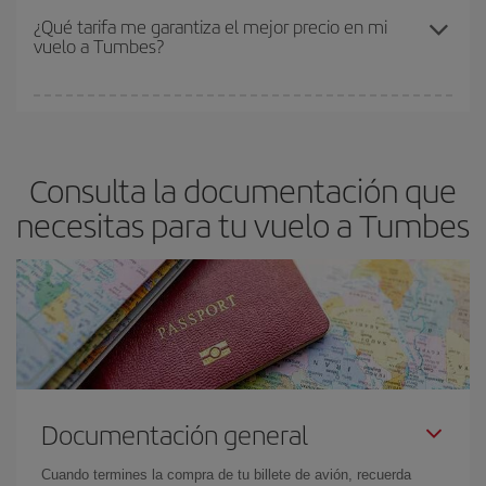
el precio más barato.
Los precios dependen de las plazas que queden libres en el vuelo
¿Qué tarifa me garantiza el mejor precio en mi
vuelo a Tumbes?
y de que las tarifas más baratas (turista) estén disponibles o se
vayan agotando. Por eso, comprar con antelación es
fundamental
para conseguir
vuelos baratos a Tumbes.
En Iberia, tenemos distintas tarifas para garantizarte el mejor
precio según tus necesidades de viaje. La tarifa básica, te
asegura el vuelo más barato.
Consulta la documentación que
necesitas para tu vuelo a Tumbes
Documentación general
Cuando termines la compra de tu billete de avión, recuerda