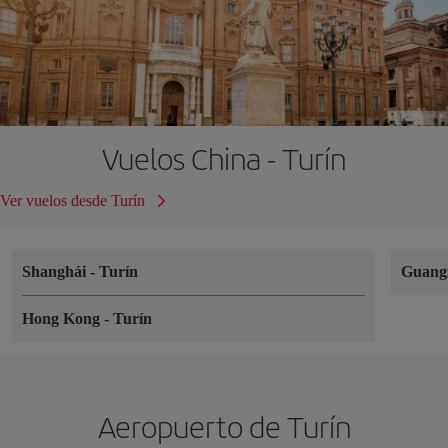
Vuelos China - Turín
Ver vuelos desde Turín
Shanghái
-
Turín
Guang
Hong Kong
-
Turín
Aeropuerto de Turín