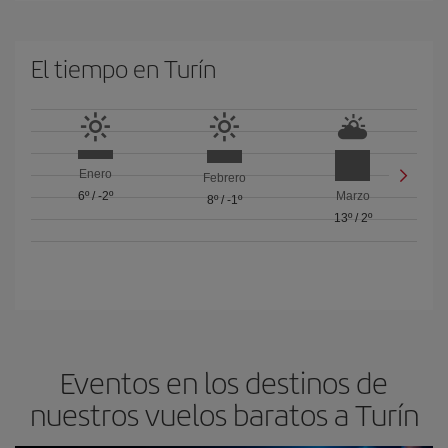
El tiempo en Turín
Enero
Febrero
6º
/
-2º
Marzo
8º
/
-1º
13º
/
2º
Eventos en los destinos de
nuestros vuelos baratos a Turín