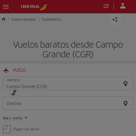
Saltar al contenido principal
Vuelos baratos
Sudamérica
Vuelos baratos desde Campo
Grande (CGR)
VUELO
ORIGEN
Destino
Seleccione
Ida y vuelta
una
opción
Pagar con Avios