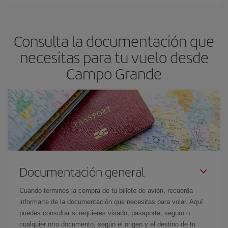
Podrás ahorrar en tu billete de avión y conseguir el vuelo más
barato si evitas temporadas altas, compras con antelación y
puedes ser flexible con las fechas y horarios de ida y vuelta.
Consulta la documentación que
Además, si no tienes decidido un destino concreto para tu viaje,
mira nuestras ofertas y déjate inspirar: seguro que encuentras el
necesitas para tu vuelo desde
vuelo más barato.
Campo Grande
Documentación general
Cuando termines la compra de tu billete de avión, recuerda
informarte de la documentación que necesitas para volar. Aquí
puedes consultar si requieres visado, pasaporte, seguro o
cualquier otro documento, según el origen y el destino de tu