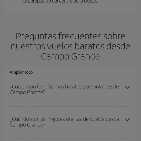
el aeropuerto del centro de la ciudad.
Preguntas frecuentes sobre
nuestros vuelos baratos desde
Campo Grande
Ampliar todo
¿Cuáles son los días más baratos para volar desde
Campo Grande?
Para saber qué días te saldrá más económico volar, solo tienes
que empezar una consulta en nuestro
buscador de vuelos
¿Cuándo son las mejores ofertas de vuelos desde
Campo Grande?
baratos
. Dinos desde dónde vuelas, a dónde quieres ir y en qué
fechas habías pensado viajar. Te mostraremos los vuelos más
baratos, no solo
para tu consulta, sino para días cercanos
,