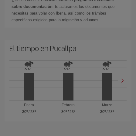
sobre documentación
: te aclaramos los documentos que
necesitas para volar con Iberia, así como los trámites
específicos exigidos para la migración y aduanas.
El tiempo en Pucallpa
Enero
Febrero
Marzo
30º
/
23º
30º
/
23º
30º
/
23º