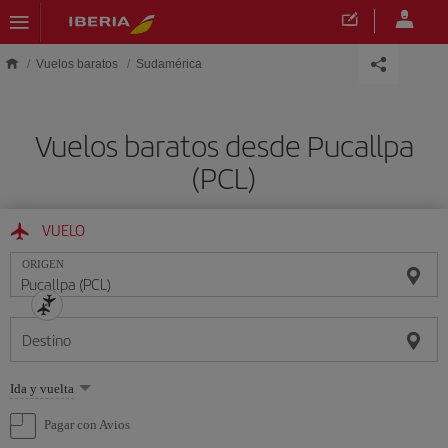
Saltar al contenido principal
Vuelos baratos
Sudamérica
Vuelos baratos desde Pucallpa
(PCL)
VUELO
ORIGEN
Destino
Seleccione
Ida y vuelta
una
opción
Pagar con Avios