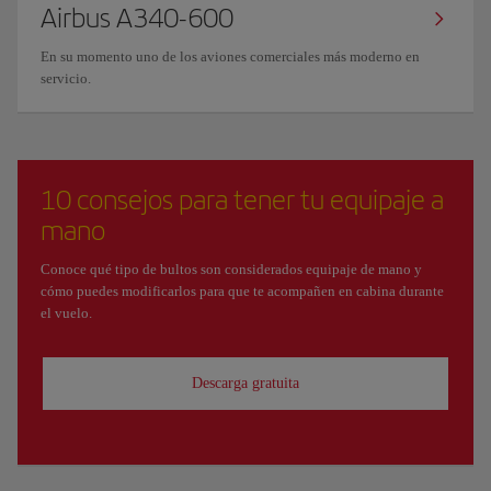
Airbus A340-600
En su momento uno de los aviones comerciales más moderno en
servicio.
10 consejos para tener tu equipaje a
mano
Conoce qué tipo de bultos son considerados equipaje de mano y
cómo puedes modificarlos para que te acompañen en cabina durante
el vuelo.
Descarga gratuita