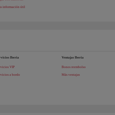
s información útil
rvicios Iberia
Ventajas Iberia
rvicios VIP
Bonos reembolso
rvicios a bordo
Más ventajas