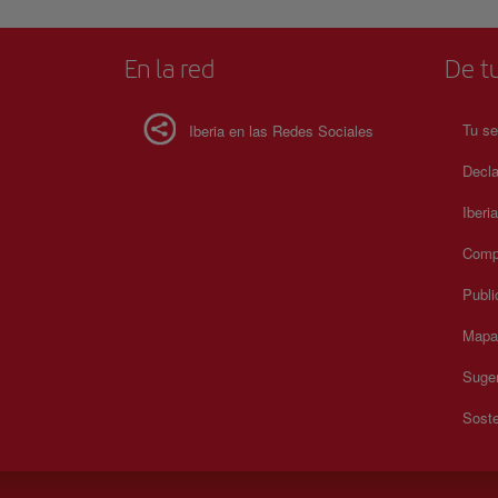
En la red
De tu
Tu se
Iberia en las Redes Sociales
Decla
Iberi
Compr
Publi
Mapa 
Suger
Soste