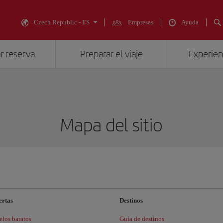
Czech Republic - ES
Empresas
Ayuda
r reserva
Preparar el viaje
Experienc
Mapa del sitio
ertas
Destinos
elos baratos
Guía de destinos