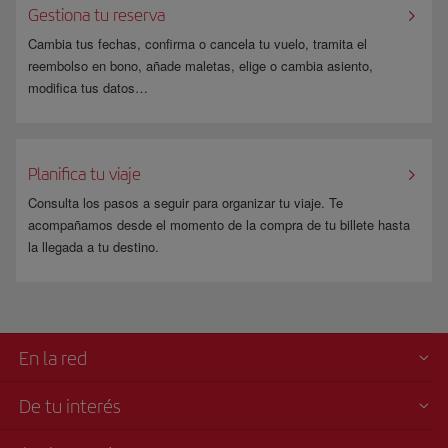
Gestiona tu reserva
El peso y talla del animal deberán permanecer dentro
de los límites establecidos tanto a la ida como a la
Cambia tus fechas, confirma o cancela tu vuelo, tramita el
vuelta.
reembolso en bono, añade maletas, elige o cambia asiento,
modifica tus datos…
Durante el vuelo, no podrá salir del recipiente en
ningún caso, siendo su cuidado responsabilidad del
pasajero.
Planifica tu viaje
Consulta los pasos a seguir para organizar tu viaje. Te
Aceptación como carga aérea
acompañamos desde el momento de la compra de tu billete hasta
Si por algún motivo tu mascota no puede viajar contigo ni en
la llegada a tu destino.
cabina ni en bodega, puedes transportarla como carga, contacta
con
Woof Airlines
.
Para obtener más información sobre
documentación
,
requisitos
,
precios
En la red
y
excepciones
, consulta nuestra página de
Transporte de animales
domésticos
.
De tu interés
También puedes consultar sobre el transporte de mascotas en la web de