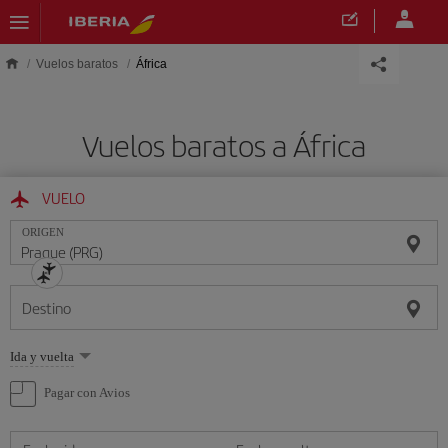
Saltar al contenido principal
Vuelos baratos
África
Vuelos baratos a África
VUELO
ORIGEN
Destino
Seleccione
Ida y vuelta
una
opción
Pagar con Avios