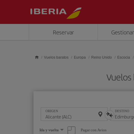
Saltar al contenido principal
Reservar
Gestionar
Vuelos baratos
Europa
Reino Unido
Escocia
Vuelos 
ORIGEN
DESTINO
Seleccione
Pagar con Avios
Ida y vuelta