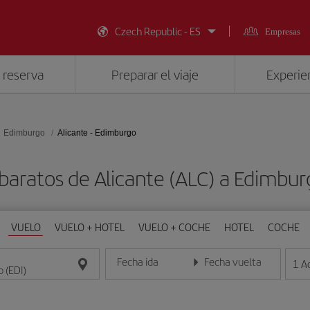
Czech Republic - ES
Empresas
 reserva
Preparar el viaje
Experien
Edimburgo
Alicante - Edimburgo
baratos de Alicante (ALC) a Edimbur
VUELO
VUELO + HOTEL
VUELO + COCHE
HOTEL
COCHE
Fecha ida
Fecha vuelta
1
A
Introduce la fecha en formato día/mes/año
Introduce la fecha en format