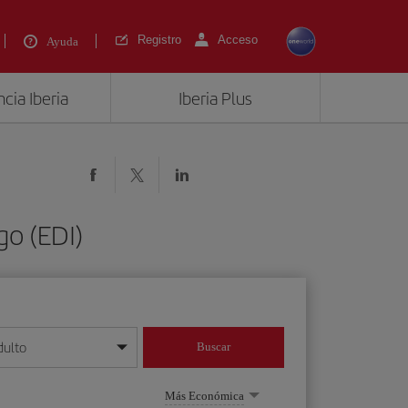
Registro
Acceso
Ayuda
cia Iberia
Iberia Plus
go (EDI)
dulto
Buscar
o día/mes/año
Más Económica