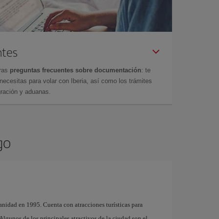
ntes
tras
preguntas frecuentes sobre documentación
: te
cesitas para volar con Iberia, así como los trámites
gración y aduanas.
go
nidad en 1995. Cuenta con atracciones turísticas para
. Algunos de los principales atractivos de la ciudad son el