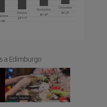
Diciembre
Noviembre
Octubre
6º
/
2º
8º
/
4º
iembre
12º
/
7º
º
/
9º
os a Edimburgo
Imagen: Tsuguliev