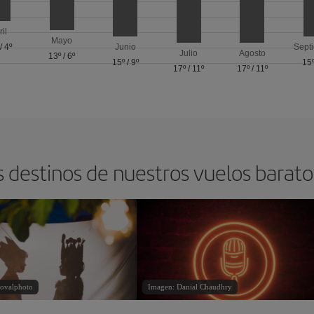
ril
Mayo
/
4º
Junio
Sept
Julio
Agosto
13º
/
6º
15º
/
9º
15
17º
/
11º
17º
/
11º
s destinos de nuestros vuelos barat
ovalphoto
Imagen: Danial Chaudhry