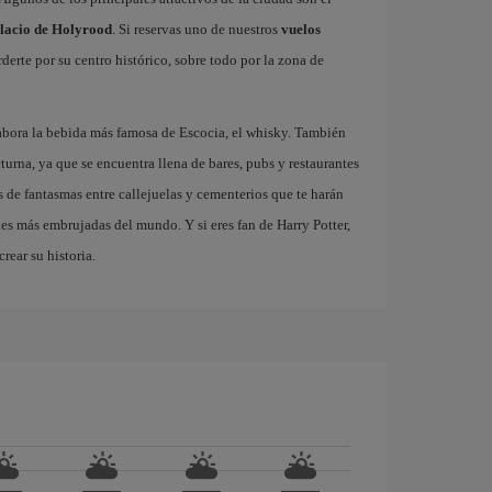
lacio de Holyrood
. Si reservas uno de nuestros
vuelos
derte por su centro histórico, sobre todo por la zona de
abora la bebida más famosa de Escocia, el whisky. También
turna, ya que se encuentra llena de bares, pubs y restaurantes
 de fantasmas entre callejuelas y cementerios que te harán
des más embrujadas del mundo. Y si eres fan de Harry Potter,
rear su historia.