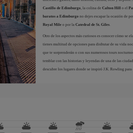
Castillo de Edimburgo
, la colina de
Calton Hill
o el
Pa
baratos a Edimburgo
no dejes escapar la ocasión de per
Royal Mile
o por la
Catedral de St. Giles
.
Otro de los aspectos más curiosos es conocer cómo se el
tienes multitud de opciones para disfrutar de su vida noc
que te sorprenderán o con sus numerosos tours nocturnos
temblar con las historias y leyendas de una de las ciuda
descubre los lugares donde se inspiró J.K. Rowling para c