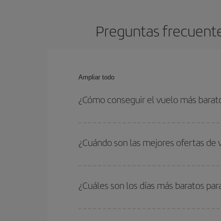
Preguntas frecuente
Ampliar todo
¿Cómo conseguir el vuelo más barat
Podrás ahorrar en tu billete de avión de Alicante
las fechas y horarios de ida y vuelta.
¿Cuándo son las mejores ofertas de 
Puedes conseguir los vuelos más baratos viajan
periodos de vacaciones escolares son temporada
¿Cuáles son los días más baratos par
precios encontrarás.
Para saber qué días te saldrá más económico vol