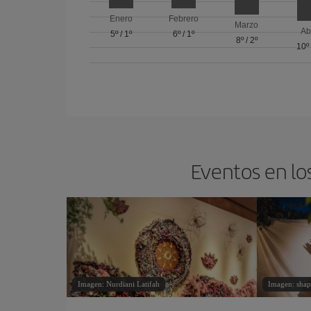
Enero
Febrero
Marzo
Ab
5º
/
1º
6º
/
1º
8º
/
2º
10º
Eventos en lo
Imagen: Nurdiani Latifah
Imagen: shap