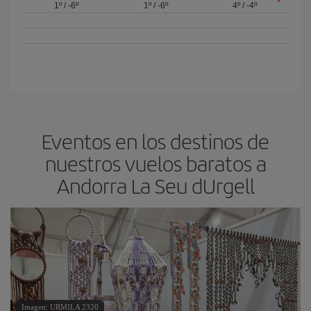
1º
/
-6º
1º
/
-6º
4º
/
-4º
Eventos en los destinos de
nuestros vuelos baratos a
Andorra La Seu dUrgell
Imagen: URMILA 2320