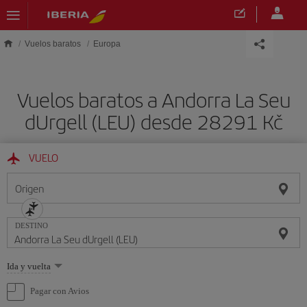
Saltar al contenido principal
Vuelos baratos
Europa
Vuelos baratos a Andorra La Seu
dUrgell (LEU) desde 28291 Kč
VUELO
Origen
DESTINO
Seleccione
Ida y vuelta
una
opción
Pagar con Avios