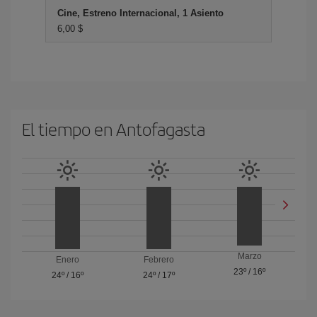
Cine, Estreno Internacional, 1 Asiento
6,00 $
El tiempo en Antofagasta
Marzo
Enero
Febrero
23º
/
16º
24º
/
16º
24º
/
17º