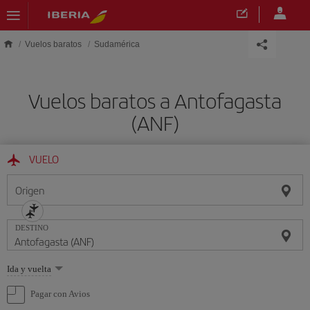
Saltar al contenido principal
Vuelos baratos
Sudamérica
Vuelos baratos a Antofagasta
(ANF)
VUELO
Origen
DESTINO
Seleccione
Ida y vuelta
una
opción
Pagar con Avios