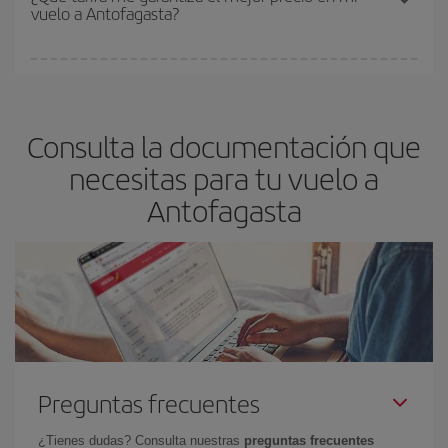
vuelo a Antofagasta?
y de que las tarifas más baratas (turista) estén disponibles o se
vayan agotando. Por eso, comprar con antelación es
fundamental
para conseguir
vuelos baratos a Antofagasta.
En Iberia, tenemos distintas tarifas para garantizarte el mejor
precio según tus necesidades de viaje. La tarifa básica, te
asegura el vuelo más barato.
Consulta la documentación que
necesitas para tu vuelo a
Antofagasta
Preguntas frecuentes
¿Tienes dudas? Consulta nuestras
preguntas frecuentes