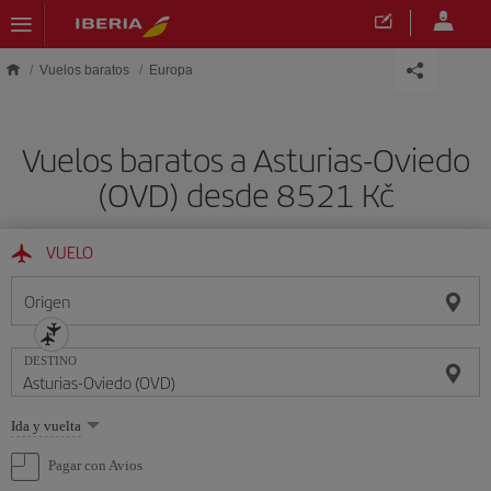
Saltar al contenido principal
Vuelos baratos
Europa
Vuelos baratos a Asturias-Oviedo
(OVD) desde 8521 Kč
VUELO
Origen
DESTINO
Seleccione
Ida y vuelta
una
opción
Pagar con Avios