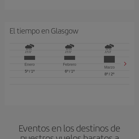
El tiempo en Glasgow
Enero
Febrero
Marzo
5º
/
1º
6º
/
1º
8º
/
2º
Eventos en los destinos de
nuestros vuelos baratos a