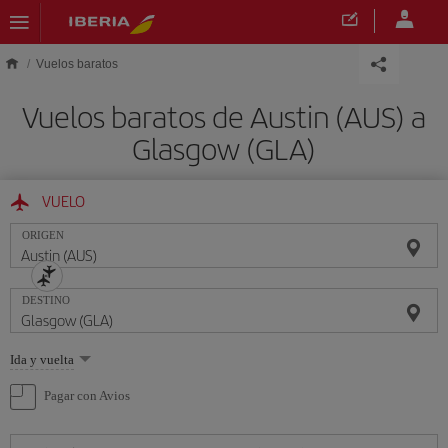
Saltar al contenido principal
Vuelos baratos
Vuelos baratos de Austin (AUS) a
Glasgow (GLA)
VUELO
ORIGEN
DESTINO
Seleccione
Ida y vuelta
una
opción
Pagar con Avios