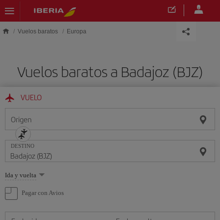
Saltar al contenido principal
Vuelos baratos
Europa
Vuelos baratos a Badajoz (BJZ)
VUELO
Origen
DESTINO
Seleccione
Ida y vuelta
una
opción
Pagar con Avios