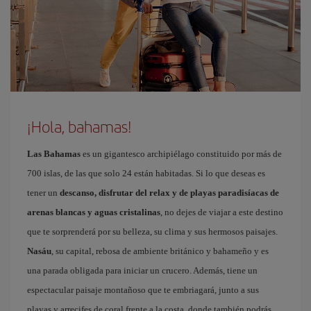
¡Hola, bahamas!
Las Bahamas
es un gigantesco archipiélago constituido por más de
700 islas, de las que solo 24 están habitadas. Si lo que deseas es
tener un
descanso, disfrutar del relax y de playas paradisíacas de
arenas blancas y aguas cristalinas
, no dejes de viajar a este destino
que te sorprenderá por su belleza, su clima y sus hermosos paisajes.
Nasáu
, su capital, rebosa de ambiente británico y bahameño y es
una parada obligada para iniciar un crucero. Además, tiene un
espectacular paisaje montañoso que te embriagará, junto a sus
playas y arrecifes de coral frente a la costa, donde también podrás