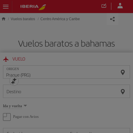
Saltar al contenido principal
Vuelos baratos
Centro América y Caribe
Vuelos baratos a bahamas
VUELO
ORIGEN
Destino
Seleccione
Ida y vuelta
una
opción
Pagar con Avios