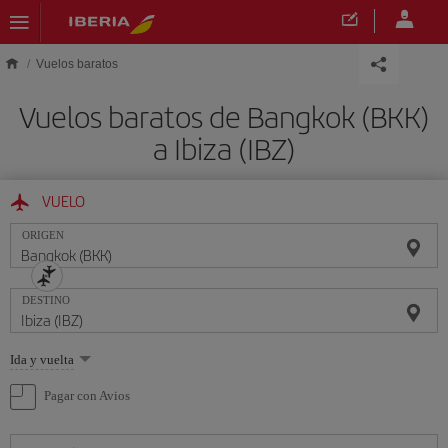
Saltar al contenido principal
Vuelos baratos
Vuelos baratos de Bangkok (BKK)
a Ibiza (IBZ)
VUELO
ORIGEN
DESTINO
Seleccione
Ida y vuelta
una
opción
Pagar con Avios