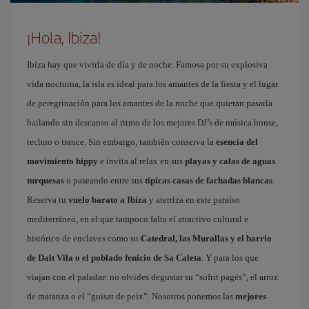
¡Hola, Ibiza!
Ibiza hay que vivirla de día y de noche. Famosa por su explosiva
vida nocturna, la isla es ideal para los amantes de la fiesta y el lugar
de peregrinación para los amantes de la noche que quieran pasarla
bailando sin descanso al ritmo de los mejores DJ’s de música house,
techno o trance. Sin embargo, también conserva la
esencia del
movimiento hippy
e invita al relax en sus
playas y calas de aguas
turquesas
o paseando entre sus
típicas casas de fachadas blancas
.
Reserva tu
vuelo barato a Ibiza
y aterriza en este paraíso
mediterráneo, en el que tampoco falta el atractivo cultural e
histórico de enclaves como su
Catedral, las Murallas y el barrio
de Dalt Vila o el poblado fenicio de Sa Caleta
. Y para los que
viajan con el paladar: no olvides degustar su “sofrit pagés”, el arroz
de matanza o el “guisat de peix”. Nosotros ponemos las
mejores