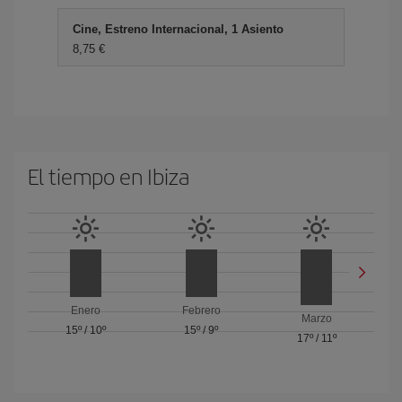
Cine, Estreno Internacional, 1 Asiento
8,75 €
El tiempo en Ibiza
Enero
Febrero
Marzo
15º
/
10º
15º
/
9º
17º
/
11º