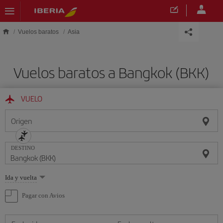
Saltar al contenido principal
Vuelos baratos
Asia
Vuelos baratos a Bangkok (BKK)
VUELO
Origen
DESTINO
Seleccione
Ida y vuelta
una
opción
Pagar con Avios