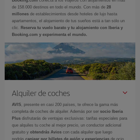
Booking.com
conecta a los viajeros con alojamientos en más
de 158.000 destinos en todo el mundo. Con más de
28
millones
de establecimientos desde hoteles de lujo hasta
apartamentos, el alojamiento de tus sueños está a tan sólo un
clic.
Reserva tu vuelo barato y tu alojamiento con Iberia y
Booking.com y experimenta el mundo.
Alquiler de coches
AVIS
, presente en casi 200 países, te ofrece la gama más
completa de coches de alquiler. Además por ser
socio Iberia
Plus
disfrutarás de ventajas exclusivas: tarifas especiales para
que alquiles tu coche al mejor precio, un conductor adicional
gratuito y
obtendrás Avios
con cada alquiler que luego
podrás
canjear por billetes de avión y experiencias
de ocio.