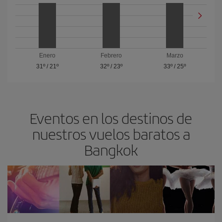
Enero
Febrero
Marzo
31º
/
21º
32º
/
23º
33º
/
25º
Eventos en los destinos de
nuestros vuelos baratos a
Bangkok