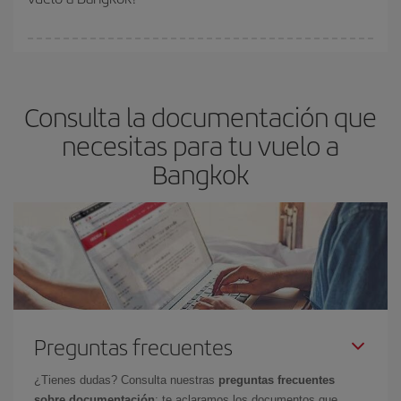
vayan agotando. Por eso, comprar con antelación es
fundamental
para conseguir
vuelos baratos a Bangkok.
En Iberia, tenemos distintas tarifas para garantizarte el mejor
precio según tus necesidades de viaje. La tarifa básica, te
asegura el vuelo más barato.
Consulta la documentación que
necesitas para tu vuelo a
Bangkok
Preguntas frecuentes
¿Tienes dudas? Consulta nuestras
preguntas frecuentes
sobre documentación
: te aclaramos los documentos que