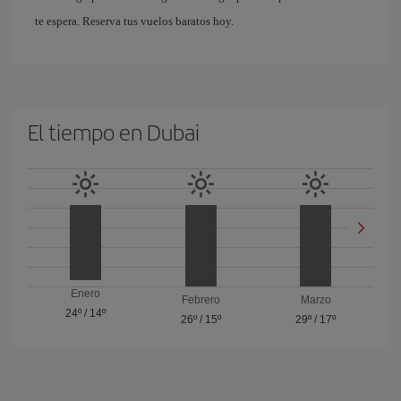
te espera. Reserva tus vuelos baratos hoy.
El tiempo en Dubai
Enero
Febrero
Marzo
24º
/
14º
26º
/
15º
29º
/
17º