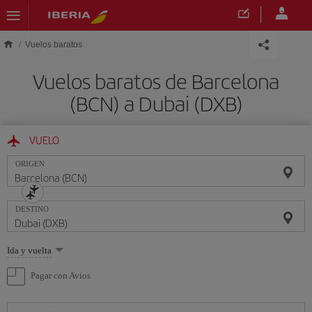
Saltar al contenido principal
Vuelos baratos
Vuelos baratos de Barcelona
(BCN) a Dubai (DXB)
VUELO
ORIGEN
DESTINO
Seleccione
Ida y vuelta
una
opción
Pagar con Avios