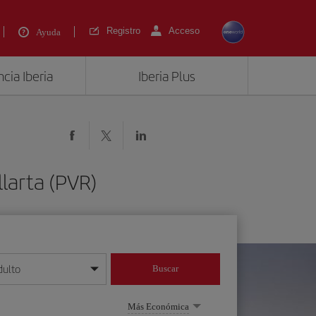
Registro
Acceso
Ayuda
cia Iberia
Iberia Plus
larta (PVR)
dulto
Buscar
o día/mes/año
Más Económica