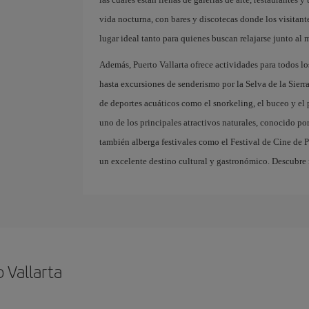
vida nocturna, con bares y discotecas donde los visitante
lugar ideal tanto para quienes buscan relajarse junto al 
Además, Puerto Vallarta ofrece actividades para todos lo
hasta excursiones de senderismo por la Selva de la Sier
de deportes acuáticos como el snorkeling, el buceo y e
uno de los principales atractivos naturales, conocido po
también alberga festivales como el Festival de Cine de Pu
un excelente destino cultural y gastronómico. Descubre 
 Vallarta