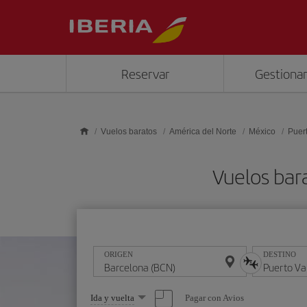
Saltar al contenido principal
Reservar
Gestionar
Vuelos baratos
América del Norte
México
Puert
Vuelos bar
ORIGEN
DESTINO
Seleccione
Pagar con Avios
Ida y vuelta