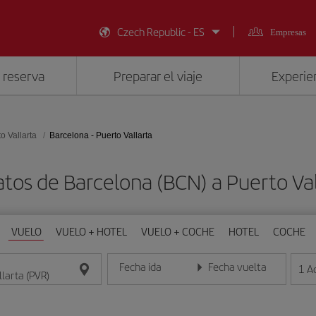
Czech Republic - ES
Empresas
 reserva
Preparar el viaje
Experien
o Vallarta
Barcelona - Puerto Vallarta
atos de Barcelona (BCN) a Puerto Val
VUELO
VUELO + HOTEL
VUELO + COCHE
HOTEL
COCHE
Fecha ida
Fecha vuelta
1
A
Introduce la fecha en formato día/mes/año
Introduce la fecha en format