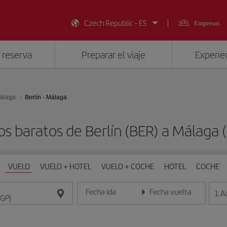
Czech Republic - ES
Empresas
 reserva
Preparar el viaje
Experien
álaga
Berlín - Málaga
os baratos de Berlín (BER) a Málaga 
VUELO
VUELO + HOTEL
VUELO + COCHE
HOTEL
COCHE
Fecha ida
Fecha vuelta
1
A
Introduce la fecha en formato día/mes/año
Introduce la fecha en format