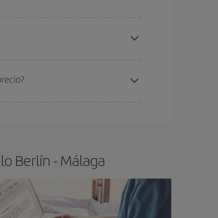
elo y de que las tarifas más baratas (turista)
rlín-Málaga-dest
.
ra el vuelo más barato.
precio?
ser flexible.
Lo normal es que
cuanto antes
 poco abiertos, podrás
elegir el precio más
o Berlín - Málaga