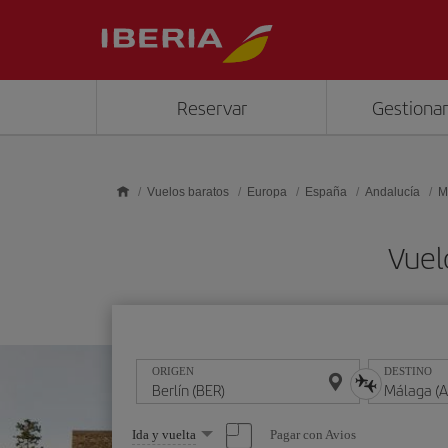
Saltar al contenido principal
Reservar
Gestionar
Vuelos baratos
Europa
España
Andalucía
M
Vuel
ORIGEN
DESTINO
Seleccione
Pagar con Avios
Ida y vuelta