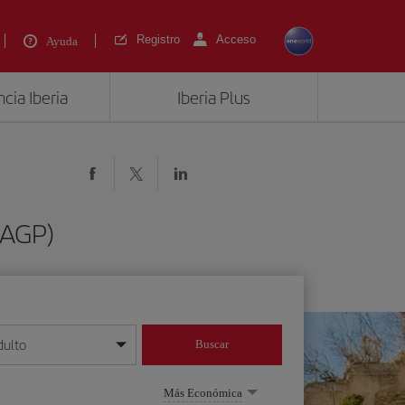
Registro
Acceso
Ayuda
cia Iberia
Iberia Plus
(AGP)
dulto
Buscar
o día/mes/año
Más Económica