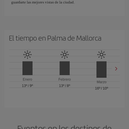
guardarte las mejores vistas de la ciudad.
El tiempo en Palma de Mallorca
Enero
Febrero
Marzo
13º
/
9º
13º
/
8º
16º
/
10º
Eventos en los destinos de