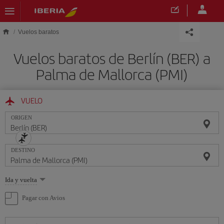
Saltar al contenido principal
Vuelos baratos
Vuelos baratos de Berlín (BER) a
Palma de Mallorca (PMI)
VUELO
ORIGEN
DESTINO
Seleccione
Ida y vuelta
una
opción
Pagar con Avios