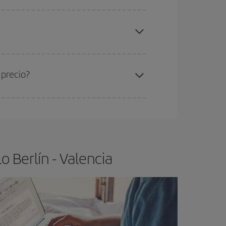
elo y de que las tarifas más baratas (turista)
rlín-Valencia-dest
.
ra el vuelo más barato.
 precio?
ser flexible.
Lo normal es que
cuanto antes
 poco abiertos, podrás
elegir el precio más
 Berlín - Valencia