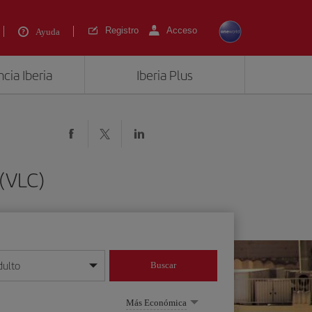
Registro
Acceso
Ayuda
cia Iberia
Iberia Plus
 (VLC)
dulto
Buscar
o día/mes/año
Más Económica