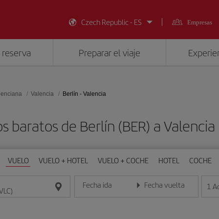
Czech Republic - ES
Empresas
 reserva
Preparar el viaje
Experien
lenciana
Valencia
Berlín - Valencia
s baratos de Berlín (BER) a Valencia
VUELO
VUELO + HOTEL
VUELO + COCHE
HOTEL
COCHE
Fecha ida
Fecha vuelta
1
A
Introduce la fecha en formato día/mes/año
Introduce la fecha en format