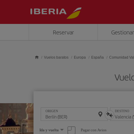
Saltar al contenido principal
Reservar
Gestionar
Vuelos baratos
Europa
España
Comunidad Va
Vuelo
ORIGEN
DESTINO
Seleccione
Pagar con Avios
Ida y vuelta