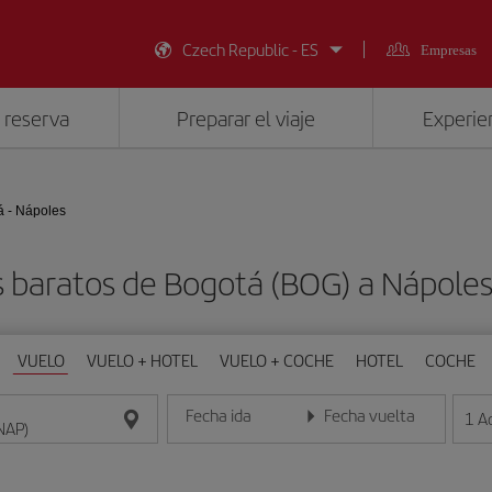
Czech Republic - ES
Empresas
 reserva
Preparar el viaje
Experien
á - Nápoles
 baratos de Bogotá (BOG) a Nápole
VUELO
VUELO + HOTEL
VUELO + COCHE
HOTEL
COCHE
Fecha ida
Fecha vuelta
1
A
Introduce la fecha en formato día/mes/año
Introduce la fecha en format