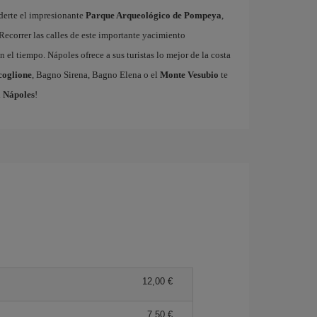
derte el impresionante
Parque Arqueológico de Pompeya
,
Recorrer las calles de este importante yacimiento
 el tiempo. Nápoles ofrece a sus turistas lo mejor de la costa
coglione
, Bagno Sirena, Bagno Elena o el
Monte Vesubio
te
a Nápoles
!
12,00 €
7,50 €