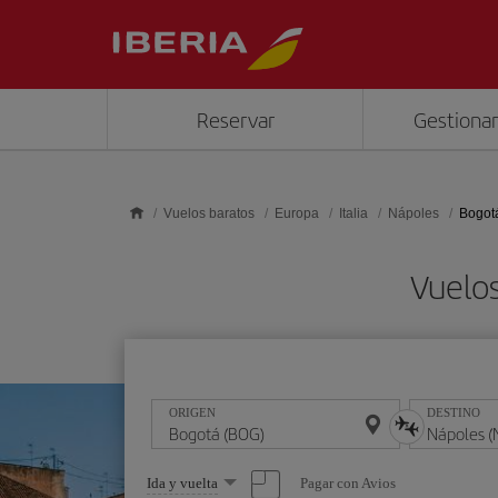
Saltar al contenido principal
Reservar
Gestionar
Vuelos baratos
Europa
Italia
Nápoles
Bogot
Vuelos
ORIGEN
DESTINO
Seleccione
Pagar con Avios
Ida y vuelta