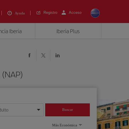
Registro
Acceso
Ayuda
cia Iberia
Iberia Plus
s (NAP)
dulto
Buscar
o día/mes/año
Más Económica