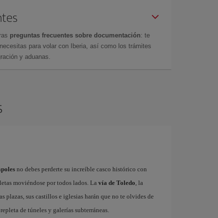
ntes
tras
preguntas frecuentes sobre documentación
: te
cesitas para volar con Iberia, así como los trámites
gración y aduanas.
s
ápoles
no debes perderte su increíble casco histórico con
cletas moviéndose por todos lados. La
vía de Toledo
, la
as plazas, sus castillos e iglesias harán que no te olvides de
repleta de túneles y galerías subterráneas.