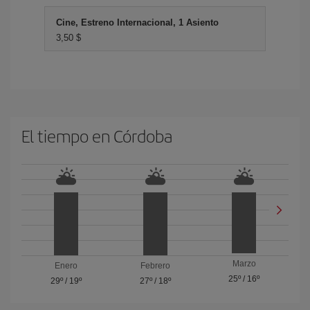
Cine, Estreno Internacional, 1 Asiento
3,50 $
El tiempo en Córdoba
Marzo
Enero
Febrero
25º
/
16º
29º
/
19º
27º
/
18º