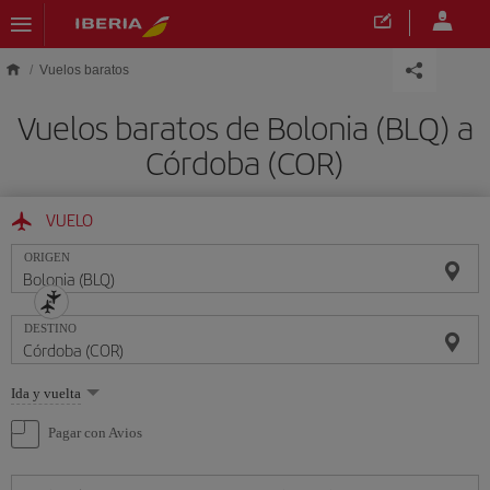
Saltar al contenido principal
Vuelos baratos
Vuelos baratos de Bolonia (BLQ) a
Córdoba (COR)
VUELO
ORIGEN
DESTINO
Seleccione
Ida y vuelta
una
opción
Pagar con Avios