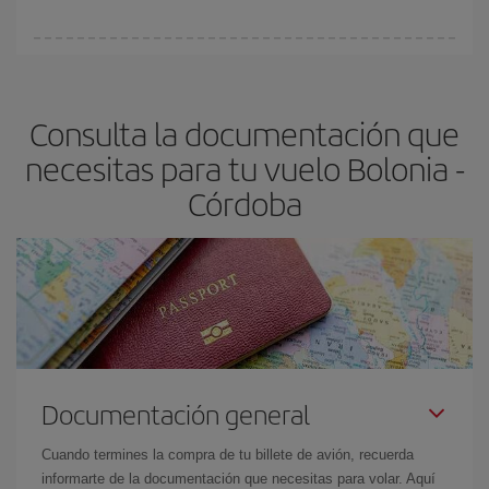
vayan agotando. Por eso, comprar con antelación es
fundamental
para conseguir
vuelos baratos a Bolonia-Córdoba-
En Iberia, tenemos distintas tarifas para garantizarte el mejor
dest
.
precio según tus necesidades de viaje. La tarifa básica, te
asegura el vuelo más barato.
Consulta la documentación que
necesitas para tu vuelo Bolonia -
Córdoba
Documentación general
Cuando termines la compra de tu billete de avión, recuerda
informarte de la documentación que necesitas para volar. Aquí