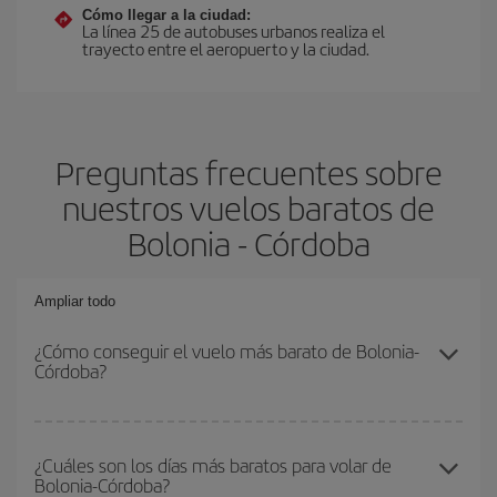
Cómo llegar a la ciudad:
La línea 25 de autobuses urbanos realiza el
trayecto entre el aeropuerto y la ciudad.
Preguntas frecuentes sobre
nuestros vuelos baratos de
Bolonia - Córdoba
Ampliar todo
¿Cómo conseguir el vuelo más barato de Bolonia-
Córdoba?
Podrás ahorrar en tu billete de avión de Bolonia-Córdoba-dest y
conseguir el vuelo más barato si evitas temporadas altas,
¿Cuáles son los días más baratos para volar de
Bolonia-Córdoba?
compras con antelación y puedes ser flexible con las fechas y