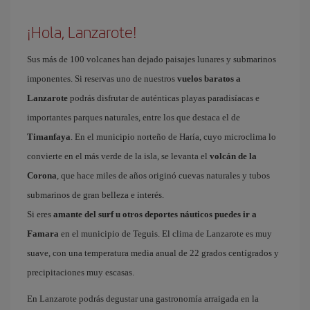
¡Hola, Lanzarote!
Sus más de 100 volcanes han dejado paisajes lunares y submarinos
imponentes. Si reservas uno de nuestros
vuelos baratos a
Lanzarote
podrás disfrutar de auténticas playas paradisíacas e
importantes parques naturales, entre los que destaca el de
Timanfaya
. En el municipio norteño de Haría, cuyo microclima lo
convierte en el más verde de la isla, se levanta el
volcán de la
Corona
, que hace miles de años originó cuevas naturales y tubos
submarinos de gran belleza e interés.
Si eres
amante del surf u otros deportes náuticos puedes ir a
Famara
en el municipio de Teguis. El clima de Lanzarote es muy
suave, con una temperatura media anual de 22 grados centígrados y
precipitaciones muy escasas.
En Lanzarote podrás degustar una gastronomía arraigada en la