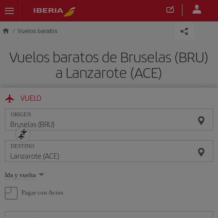
Saltar al contenido principal
Vuelos baratos
Vuelos baratos de Bruselas (BRU)
a Lanzarote (ACE)
VUELO
ORIGEN
DESTINO
Seleccione
Ida y vuelta
una
opción
Pagar con Avios