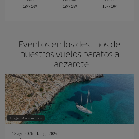
18º
/
16º
18º
/
15º
19º
/
16º
Eventos en los destinos de
nuestros vuelos baratos a
Lanzarote
Imagen: Aerial-motion
13 ago 2026 - 15 ago 2026