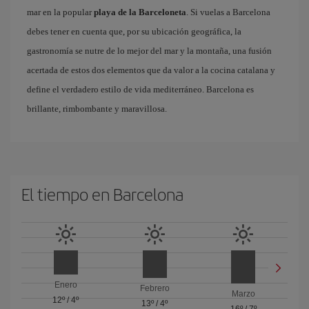
mar en la popular
playa de la Barceloneta
. Si vuelas a Barcelona
debes tener en cuenta que, por su ubicación geográfica, la
gastronomía se nutre de lo mejor del mar y la montaña, una fusión
acertada de estos dos elementos que da valor a la cocina catalana y
define el verdadero estilo de vida mediterráneo. Barcelona es
brillante, rimbombante y maravillosa.
El tiempo en Barcelona
Enero
Febrero
Marzo
12º
/
4º
13º
/
4º