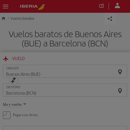
Saltar al contenido principal
Vuelos baratos
Vuelos baratos de Buenos Aires
(BUE) a Barcelona (BCN)
VUELO
ORIGEN
DESTINO
Seleccione
Ida y vuelta
una
opción
Pagar con Avios