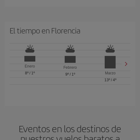
El tiempo en Florencia
Enero
Febrero
8º
/
1º
Marzo
9º
/
1º
13º
/
4º
Eventos en los destinos de
nuestros vuelos baratos a