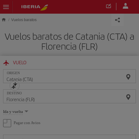
Saltar al contenido principal
Vuelos baratos
Vuelos baratos de Catania (CTA) a
Florencia (FLR)
VUELO
ORIGEN
DESTINO
Seleccione
Ida y vuelta
una
opción
Pagar con Avios