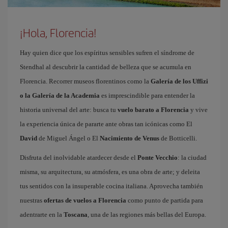
¡Hola, Florencia!
Hay quien dice que los espíritus sensibles sufren el síndrome de
Stendhal al descubrir la cantidad de belleza que se acumula en
Florencia. Recorrer museos florentinos como la
Galería de los Uffizi
o la Galería de la Academia
es imprescindible para entender la
historia universal del arte: busca tu
vuelo barato a Florencia
y vive
la experiencia única de pararte ante obras tan icónicas como El
David
de Miguel Ángel o El
Nacimiento de Venus
de Botticelli.
Disfruta del inolvidable atardecer desde el
Ponte Vecchio
: la ciudad
misma, su arquitectura, su atmósfera, es una obra de arte; y deleita
tus sentidos con la insuperable cocina italiana. Aprovecha también
nuestras
ofertas de vuelos a Florencia
como punto de partida para
adentrarte en la
Toscana
, una de las regiones más bellas del Europa.