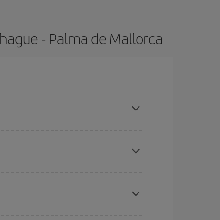
nhague - Palma de Mallorca
adas altas, compras con antelación y puedes ser
ratos
. Dinos desde dónde vuelas, a dónde
ra días cercanos
, tanto de ida como de vuelta,
gunos
horarios
puede que te hagan ahorrar aún