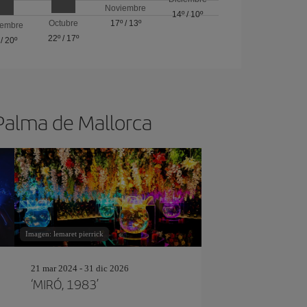
Noviembre
14º
/
10º
Octubre
17º
/
13º
iembre
22º
/
17º
/
20º
 Palma de Mallorca
Imagen: lemaret pierrick
21 mar 2024 - 31 dic 2026
‘MIRÓ, 1983’