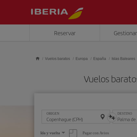
Saltar al contenido principal
Reservar
Gestionar
Vuelos baratos
Europa
España
Islas Baleares
Vuelos barato
ORIGEN
DESTINO
Seleccione
Pagar con Avios
Ida y vuelta