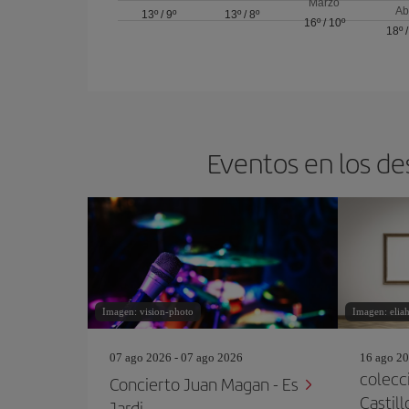
Marzo
Ab
13º
/
9º
13º
/
8º
16º
/
10º
18º
Eventos en los de
Imagen: vision-photo
Imagen: elia
07 ago 2026 - 07 ago 2026
16 ago 20
colecc
Concierto Juan Magan - Es
Castill
Jardi