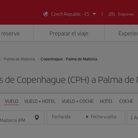
Czech Republic - ES
Empresas
 reserva
Preparar el viaje
Experien
Palma de Mallorca
Copenhague - Palma de Mallorca
s de Copenhague (CPH) a Palma de 
VUELO
VUELO + HOTEL
VUELO + COCHE
HOTEL
COCHE
Fecha ida
Fecha vuelta
1
A
Introduce la fecha en formato día/mes/año
Introduce la fecha en format