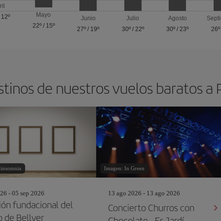
ril
Mayo
/
12º
Junio
Julio
Agosto
Sept
22º
/
15º
27º
/
19º
30º
/
22º
30º
/
23º
26º
stinos de nuestros vuelos baratos a
hinsomnia
Imagen: In Green
26 - 05 sep 2026
13 ago 2026 - 13 ago 2026
ión fundacional del
Concierto Churros con
o de Bellver
Chocolate - Es Jardí