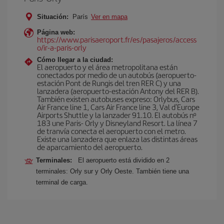
Situación:
París
Ver en mapa
Página web:
https://www.parisaeroport.fr/es/pasajeros/access
o/ir-a-paris-orly
Cómo llegar a la ciudad:
El aeropuerto y el área metropolitana están
conectados por medio de un autobús (aeropuerto-
estación Pont de Rungis del tren RER C) y una
lanzadera (aeropuerto-estación Antony del RER B).
También existen autobuses expreso: Orlybus, Cars
Air France line 1, Cars Air France line 3, Val d'Europe
Airports Shuttle y la lanzader 91.10. El autobús nº
183 une Paris- Orly y Disneyland Resort. La línea 7
de tranvía conecta el aeropuerto con el metro.
Existe una lanzadera que enlaza las distintas áreas
de aparcamiento del aeropuerto.
Terminales:
El aeropuerto está dividido en 2
terminales: Orly sur y Orly Oeste. También tiene una
terminal de carga.