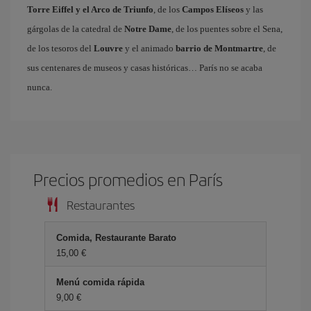
Torre Eiffel y el Arco de Triunfo
, de los
Campos Elíseos
y las
gárgolas de la catedral de
Notre Dame
, de los puentes sobre el Sena,
de los tesoros del
Louvre
y el animado
barrio de Montmartre
, de
sus centenares de museos y casas históricas… París no se acaba
nunca.
Precios promedios en París
Restaurantes
Comida, Restaurante Barato
15,00 €
Menú comida rápida
9,00 €