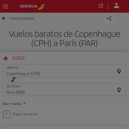
Saltar al contenido principal
Vuelos baratos
Vuelos baratos de Copenhague
(CPH) a París (PAR)
VUELO
ORIGEN
DESTINO
Seleccione
Ida y vuelta
una
opción
Pagar con Avios