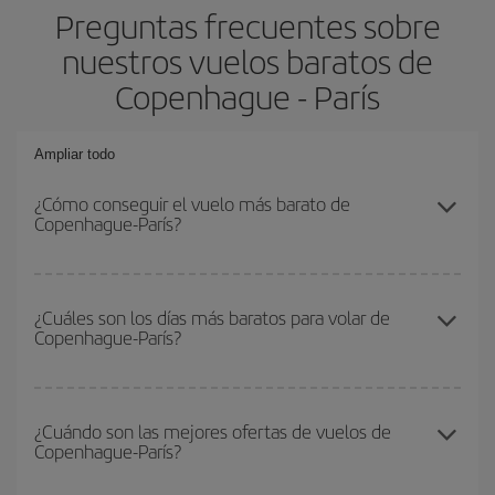
Preguntas frecuentes sobre
nuestros vuelos baratos de
Copenhague - París
Ampliar todo
¿Cómo conseguir el vuelo más barato de
Copenhague-París?
Podrás ahorrar en tu billete de avión de Copenhague-París-dest y
conseguir el vuelo más barato si evitas temporadas altas,
¿Cuáles son los días más baratos para volar de
Copenhague-París?
compras con antelación y puedes ser flexible con las fechas y
horarios de ida y vuelta.
Para saber qué días te saldrá más económico volar, solo tienes
que empezar una consulta en nuestro
buscador de vuelos
¿Cuándo son las mejores ofertas de vuelos de
Copenhague-París?
baratos
. Dinos desde dónde vuelas, a dónde quieres ir y en qué
fechas habías pensado viajar. Te mostraremos los vuelos más