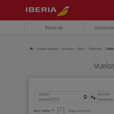
Saltar al contenido principal
Reservar
Gestionar
Vuelos baratos
Europa
Italia
Florencia
Detro
Vuelos
ORIGEN
DESTINO
Seleccione
Pagar con Avios
Ida y vuelta