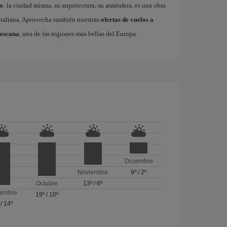
o
: la ciudad misma, su arquitectura, su atmósfera, es una obra
a italiana. Aprovecha también nuestras
ofertas de vuelos a
oscana
, una de las regiones más bellas del Europa.
Diciembre
Noviembre
9º
/
2º
Octubre
13º
/
6º
iembre
19º
/
10º
/
14º