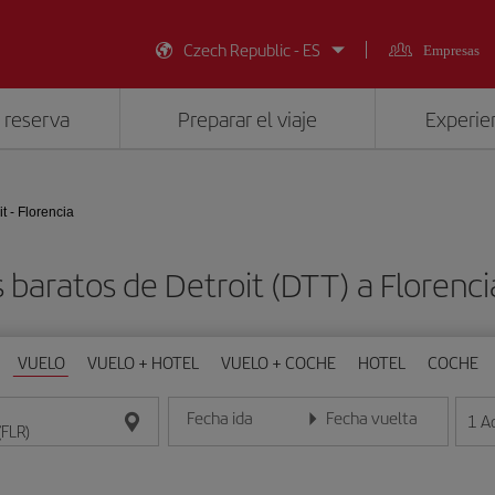
Czech Republic - ES
Empresas
 reserva
Preparar el viaje
Experien
it - Florencia
 baratos de Detroit (DTT) a Florenci
VUELO
VUELO + HOTEL
VUELO + COCHE
HOTEL
COCHE
Fecha ida
Fecha vuelta
1
A
Introduce la fecha en formato día/mes/año
Introduce la fecha en format