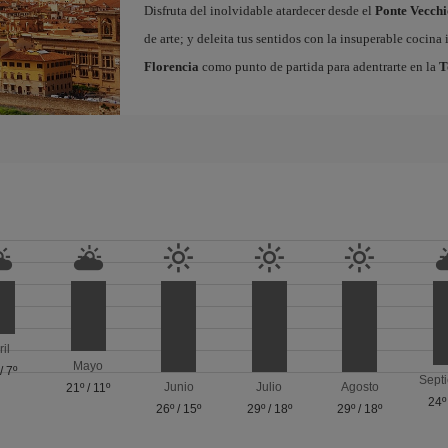
Disfruta del inolvidable atardecer desde el
Ponte Vecchi
de arte; y deleita tus sentidos con la insuperable cocin
Florencia
como punto de partida para adentrarte en la
T
ril
Mayo
/
7º
Sept
Junio
Julio
Agosto
21º
/
11º
24º
26º
/
15º
29º
/
18º
29º
/
18º