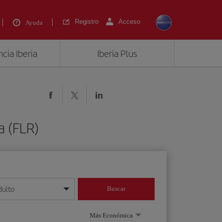
Registro
Acceso
Ayuda
cia Iberia
Iberia Plus
a (FLR)
dulto
Buscar
o día/mes/año
Más Económica