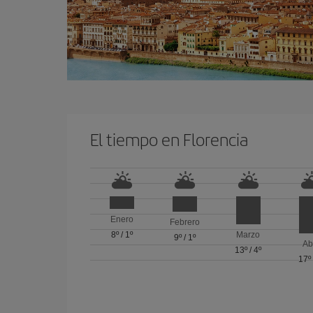
El tiempo en Florencia
Enero
Febrero
8º
/
1º
Marzo
9º
/
1º
Ab
13º
/
4º
17º