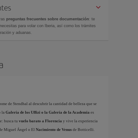
ntes
tras
preguntas frecuentes sobre documentación
: te
cesitas para volar con Iberia, así como los trámites
gración y aduanas.
a
rome de Stendhal al descubrir la cantidad de belleza que se
o la
Galería de los Uffizi o la Galería de la Academia
es
te: busca tu
vuelo barato a Florencia
y vive la experiencia
e Miguel Ángel o El
Nacimiento de Venus
de Botticelli.