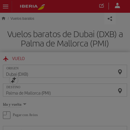
Saltar al contenido principal
Vuelos baratos
Vuelos baratos de Dubai (DXB) a
Palma de Mallorca (PMI)
VUELO
ORIGEN
DESTINO
Seleccione
Ida y vuelta
una
opción
Pagar con Avios