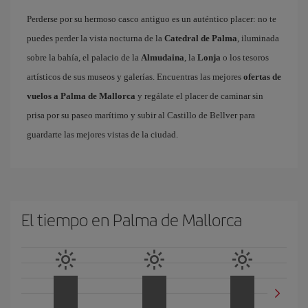
Perderse por su hermoso casco antiguo es un auténtico placer: no te
puedes perder la vista nocturna de la
Catedral de Palma
, iluminada
sobre la bahía, el palacio de la
Almudaina
, la
Lonja
o los tesoros
artísticos de sus museos y galerías. Encuentras las mejores
ofertas de
vuelos a Palma de Mallorca
y regálate el placer de caminar sin
prisa por su paseo marítimo y subir al Castillo de Bellver para
guardarte las mejores vistas de la ciudad.
El tiempo en Palma de Mallorca