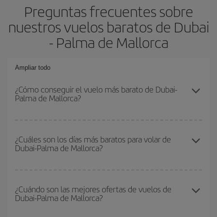
Preguntas frecuentes sobre
nuestros vuelos baratos de Dubai
- Palma de Mallorca
Ampliar todo
¿Cómo conseguir el vuelo más barato de Dubai-
Palma de Mallorca?
Podrás ahorrar en tu billete de avión de Dubai-Palma de Mallorca-
dest y conseguir el vuelo más barato si evitas temporadas altas,
¿Cuáles son los días más baratos para volar de
Dubai-Palma de Mallorca?
compras con antelación y puedes ser flexible con las fechas y
horarios de ida y vuelta.
Para saber qué días te saldrá más económico volar, solo tienes
que empezar una consulta en nuestro
buscador de vuelos
¿Cuándo son las mejores ofertas de vuelos de
Dubai-Palma de Mallorca?
baratos
. Dinos desde dónde vuelas, a dónde quieres ir y en qué
fechas habías pensado viajar. Te mostraremos los vuelos más