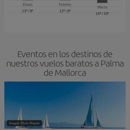
Enero
Febrero
Marzo
13º
/
9º
13º
/
8º
16º
/
10º
Eventos en los destinos de
nuestros vuelos baratos a Palma
de Mallorca
Imagen: Photo Magistr