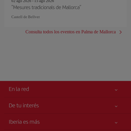
02 ago 2026 - 15 ago 2026
“Mesures tradicionals de Mallorca”
Castell de Bellver
Consulta todos los eventos en Palma de Mallorca
En la red
De tu interés
Tu seguridad es lo primero
Iberia es más
Accesibilidad