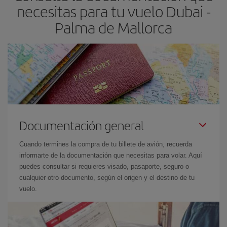
las fechas y los horarios del viaje un poco abiertos, podrás
elegir
necesitas para tu vuelo Dubai -
el precio más barato.
Palma de Mallorca
Documentación general
Cuando termines la compra de tu billete de avión, recuerda
informarte de la documentación que necesitas para volar. Aquí
puedes consultar si requieres visado, pasaporte, seguro o
cualquier otro documento, según el origen y el destino de tu
vuelo.