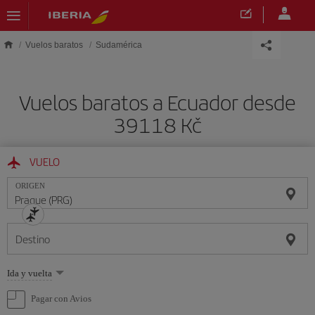
Saltar al contenido principal
Vuelos baratos
Sudamérica
Vuelos baratos a Ecuador desde
39118 Kč
VUELO
ORIGEN
Destino
Seleccione
Ida y vuelta
una
opción
Pagar con Avios