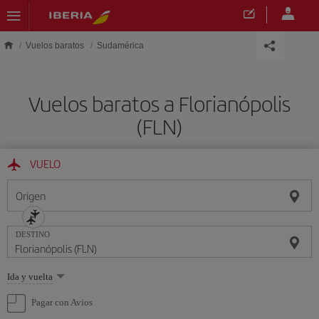
Saltar al contenido principal
Vuelos baratos
Sudamérica
Vuelos baratos a Florianópolis
(FLN)
VUELO
Origen
DESTINO
Seleccione
Ida y vuelta
una
opción
Pagar con Avios