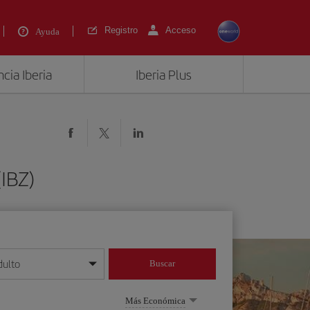
Registro
Acceso
Ayuda
cia Iberia
Iberia Plus
(IBZ)
dulto
Buscar
o día/mes/año
Más Económica