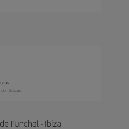
encas.
y domésticos.
e Funchal - Ibiza