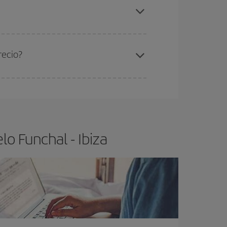
nchal-Ibiza-dest
.
ra el vuelo más barato.
recio?
ser flexible.
Lo normal es que
cuanto antes
 poco abiertos, podrás
elegir el precio más
o Funchal - Ibiza