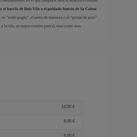
so mediterráneo, en el que tampoco falta el atractivo cultural
y el barrio de Dalt Vila o el poblado fenicio de Sa Caleta
.
 su “sofrit pagés”, el arroz de matanza o el “guisat de peix”.
a
y la isla, su mejor versión para ti, seas como seas.
14,00 €
8,00 €
4,00 €