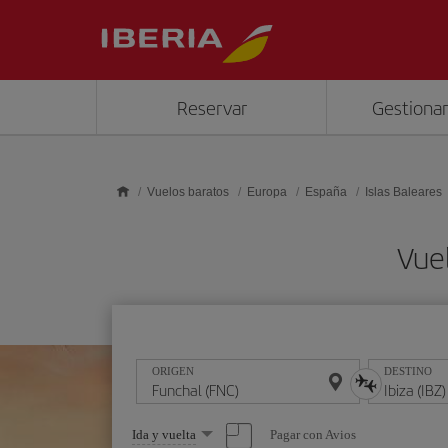
Saltar al contenido principal
Reservar
Gestionar
Vuelos baratos
Europa
España
Islas Baleares
Vuel
ORIGEN
DESTINO
Seleccione
Pagar con Avios
Ida y vuelta