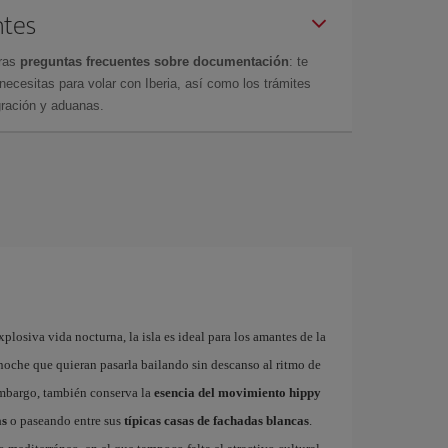
ntes
tras
preguntas frecuentes sobre documentación
: te
cesitas para volar con Iberia, así como los trámites
gración y aduanas.
plosiva vida nocturna, la isla es ideal para los amantes de la
a noche que quieran pasarla bailando sin descanso al ritmo de
embargo, también conserva la
esencia del movimiento hippy
as
o paseando entre sus
típicas casas de fachadas blancas
.