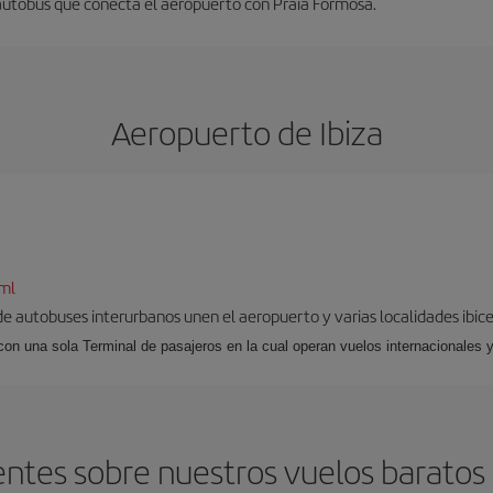
 autobús que conecta el aeropuerto con Praia Formosa.
Aeropuerto de Ibiza
tml
 de autobuses interurbanos unen el aeropuerto y varias localidades ibic
 con una sola Terminal de pasajeros en la cual operan vuelos internacionales 
ntes sobre nuestros vuelos baratos d