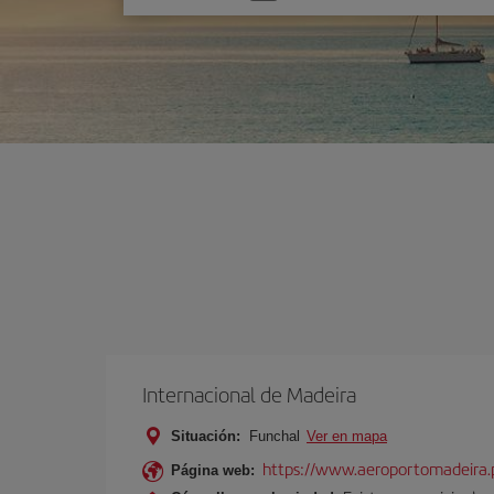
una
opción
Internacional de Madeira
Situación:
Funchal
Ver en mapa
https://www.aeroportomadeira.
Página web: