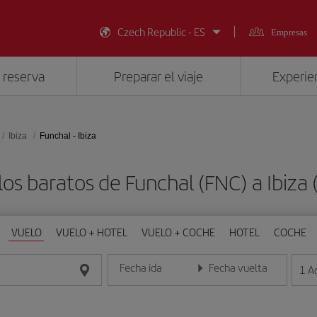
Czech Republic - ES
Empresas
 reserva
Preparar el viaje
Experien
Ibiza
Funchal - Ibiza
os baratos de Funchal (FNC) a Ibiza 
VUELO
VUELO + HOTEL
VUELO + COCHE
HOTEL
COCHE
Fecha ida
Fecha vuelta
1
A
Introduce la fecha en formato día/mes/año
Introduce la fecha en format