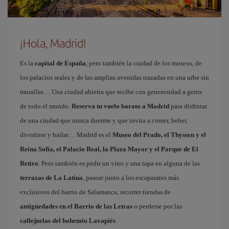
¡Hola, Madrid!
Es la
capital de España
, pero también la ciudad de los museos, de
los palacios reales y de las amplias avenidas trazadas en una urbe sin
murallas… Una ciudad abierta que recibe con generosidad a gente
de todo el mundo.
Reserva tu vuelo barato a Madrid
para disfrutar
de una ciudad que nunca duerme y que invita a comer, beber,
divertirse y bailar… Madrid es el
Museo del Prado, el Thyssen y el
Reina Sofía, el Palacio Real, la Plaza Mayor y el Parque de El
Retiro
. Pero también es pedir un vino y una tapa en alguna de las
terrazas de La Latina
, pasear junto a los escaparates más
exclusivos del barrio de Salamanca, recorrer tiendas de
antigüedades en el Barrio de las Letras
o perderse por las
callejuelas del bohemio Lavapiés
.