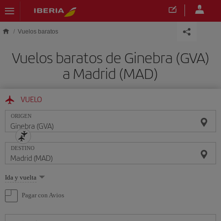
Saltar al contenido principal
Vuelos baratos
Vuelos baratos de Ginebra (GVA)
a Madrid (MAD)
VUELO
ORIGEN
DESTINO
Seleccione
Ida y vuelta
una
opción
Pagar con Avios