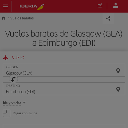
Saltar al contenido principal
Vuelos baratos
Vuelos baratos de Glasgow (GLA)
a Edimburgo (EDI)
VUELO
ORIGEN
DESTINO
Seleccione
Ida y vuelta
una
opción
Pagar con Avios