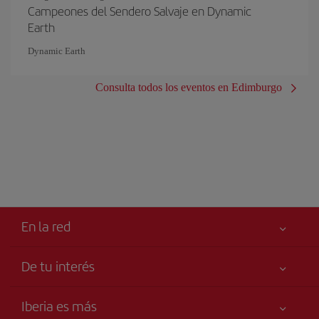
Campeones del Sendero Salvaje en Dynamic
Earth
Dynamic Earth
Consulta todos los eventos en Edimburgo
En la red
De tu interés
Tu seguridad es lo primero
Iberia es más
Accesibilidad