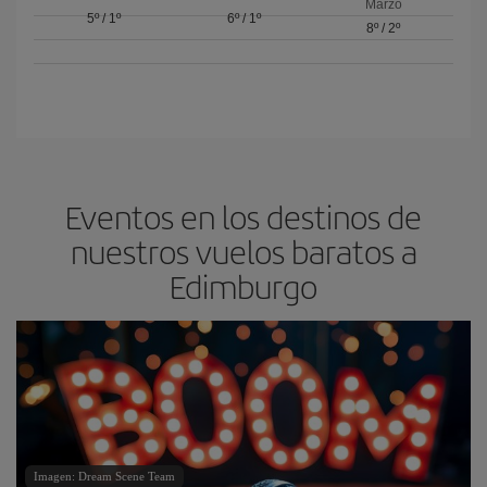
Marzo
5º
/
1º
6º
/
1º
8º
/
2º
Eventos en los destinos de
nuestros vuelos baratos a
Edimburgo
Imagen: Dream Scene Team