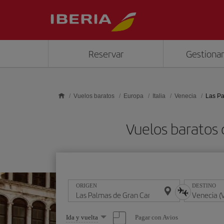
Saltar al contenido principal
Reservar
Gestionar
Vuelos baratos
Europa
Italia
Venecia
Las Pa
Vuelos baratos 
ORIGEN
DESTINO
Seleccione
Pagar con Avios
Ida y vuelta