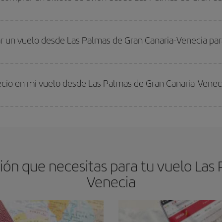
os baratos. Las claves para encontrar los mejores precios son
anticiparte y 
drán. Además, si buscas los vuelos con las fechas y los horarios del viaje un
r un vuelo desde Las Palmas de Gran Canaria-Venecia para
s encontrarás. Los precios dependen de las plazas que queden libres en el vu
 comprar con antelación es
fundamental
para conseguir
vuelos baratos a L
recio en mi vuelo desde Las Palmas de Gran Canaria-Venec
arte el mejor precio según tus necesidades de viaje. La tarifa básica, te asegu
ón que necesitas para tu vuelo Las 
Venecia