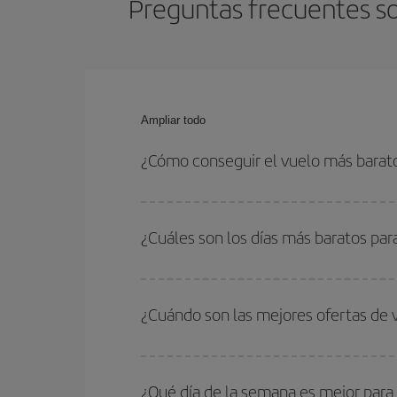
Preguntas frecuentes so
Ampliar todo
¿Cómo conseguir el vuelo más barat
Podrás ahorrar en tu billete de avión de Las Pal
ser flexible con las fechas y horarios de ida y vue
¿Cuáles son los días más baratos par
Para saber qué días te saldrá más económico vol
quieres ir y en qué fechas habías pensado viajar
¿Cuándo son las mejores ofertas de 
para que puedas encontrar la mejor oferta. Ademá
más en el precio de tu billete.
Puedes conseguir los vuelos más baratos viajan
periodos de vacaciones escolares son temporada
¿Qué día de la semana es mejor para