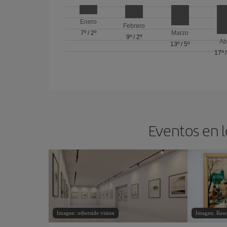
Enero
Febrero
7º
/
2º
Marzo
9º
/
2º
Ab
13º
/
5º
17º
Eventos en l
Imagen: otherside vision
Imagen: Raw