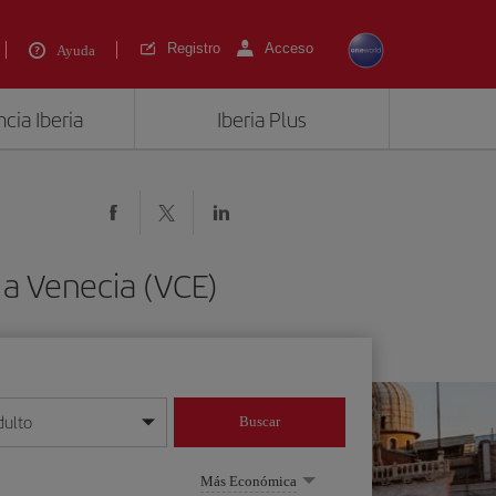
Registro
Acceso
Ayuda
cia Iberia
Iberia Plus
 a Venecia (VCE)
dulto
Buscar
o día/mes/año
Más Económica