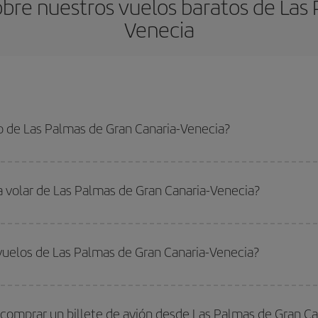
bre nuestros vuelos baratos de Las 
Venecia
o de Las Palmas de Gran Canaria-Venecia?
mas de Gran Canaria-Venecia-dest y conseguir el vuelo más barato si evitas 
lta.
a volar de Las Palmas de Gran Canaria-Venecia?
ar, solo tienes que empezar una consulta en nuestro
buscador de vuelos ba
. Te mostraremos los vuelos más baratos, no solo
para tu consulta, sino pa
vuelos de Las Palmas de Gran Canaria-Venecia?
s, busca en las diferentes opciones de vuelo que te ofrecemos cada día: al
do
fuera de las temporadas altas
. Aunque depende de tu destino, por lo gen
 alta. Además, sobre todo si estás pensando en una escapada de fin de sem
 comprar un billete de avión desde Las Palmas de Gran Ca