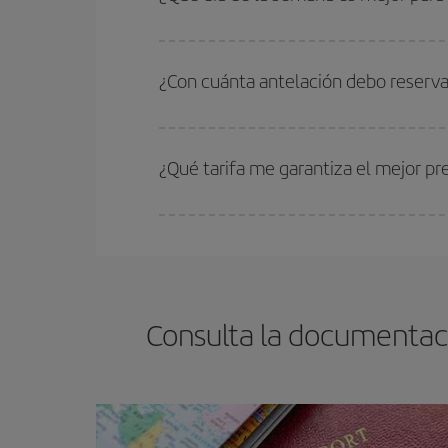
precios encontrarás.
Cualquier día de la semana puedes encontrar vuel
reserves tus billetes de avión más baratos te sal
¿Con cuánta antelación debo reserva
barato.
Cuanto antes reserves
tus vuelos, mejores precio
estén disponibles o se vayan agotando. Por eso,
¿Qué tarifa me garantiza el mejor p
En Iberia, tenemos distintas tarifas para garantiz
Consulta la documentaci