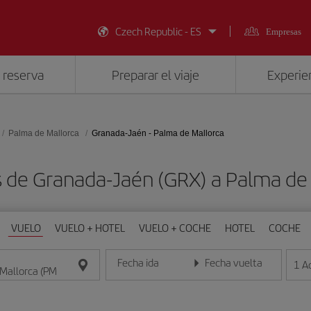
Czech Republic - ES
Empresas
 reserva
Preparar el viaje
Experien
Palma de Mallorca
Granada-Jaén - Palma de Mallorca
s de Granada-Jaén (GRX) a Palma de 
VUELO
VUELO + HOTEL
VUELO + COCHE
HOTEL
COCHE
Fecha ida
Fecha vuelta
1
A
Introduce la fecha en formato día/mes/año
Introduce la fecha en format