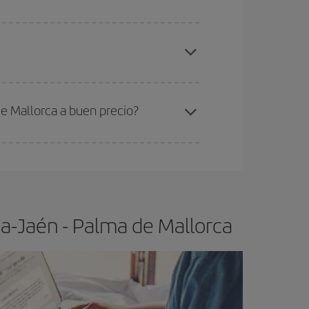
elo y de que las tarifas más baratas (turista)
ranada-Jaén-Palma de Mallorca-dest
.
ra el vuelo más barato.
e Mallorca a buen precio?
ser flexible.
Lo normal es que
cuanto antes
 poco abiertos, podrás
elegir el precio más
a-Jaén - Palma de Mallorca