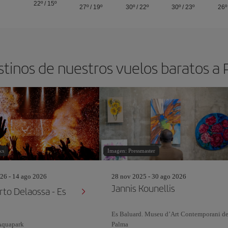
22º
/
15º
27º
/
19º
30º
/
22º
30º
/
23º
26º
stinos de nuestros vuelos baratos a
ks
Imagen: Pressmaster
26 - 14 ago 2026
28 nov 2025 - 30 ago 2026
Jannis Kounellis
rto Delaossa - Es
Es Baluard. Museu d’Art Contemporani d
Aquapark
Palma