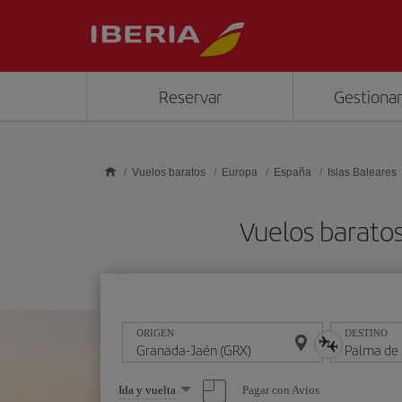
Saltar al contenido principal
Reservar
Gestionar
Vuelos baratos
Europa
España
Islas Baleares
Vuelos barato
ORIGEN
DESTINO
Seleccione
Pagar con Avios
Ida y vuelta