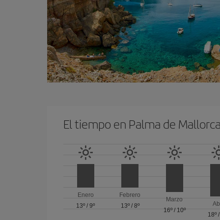
El tiempo en Palma de Mallorc
Enero
Febrero
Marzo
Ab
13º
/
9º
13º
/
8º
16º
/
10º
18º