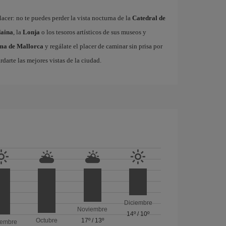
acer: no te puedes perder la vista nocturna de la
Catedral de
aina
, la
Lonja
o los tesoros artísticos de sus museos y
lma de Mallorca
y regálate el placer de caminar sin prisa por
rdarte las mejores vistas de la ciudad.
Diciembre
Noviembre
14º
/
10º
Octubre
17º
/
13º
iembre