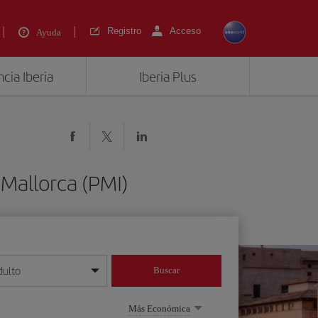
Registro
Acceso
Ayuda
cia Iberia
Iberia Plus
Mallorca (PMI)
dulto
Buscar
o día/mes/año
Más Económica