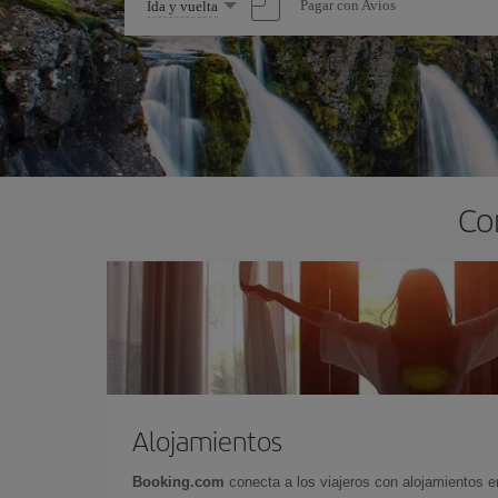
Seleccione
Pagar con Avios
Ida y vuelta
una
opción
Co
Alojamientos
Booking.com
conecta a los viajeros con alojamientos 