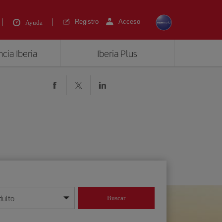
Registro
Acceso
Ayuda
cia Iberia
Iberia Plus
dulto
Buscar
o día/mes/año