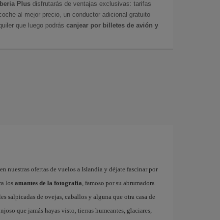
Iberia Plus
disfrutarás de ventajas exclusivas: tarifas
coche al mejor precio, un conductor adicional gratuito
uiler que luego podrás
canjear por billetes de avión y
a
en nuestras ofertas de vuelos a Islandia y déjate fascinar por
ra los
amantes de la fotografía
, famoso por su abrumadora
es salpicadas de ovejas, caballos y alguna que otra casa de
joso que jamás hayas visto, tierras humeantes, glaciares,