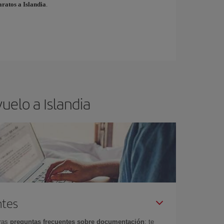
aratos a Islandia
.
uelo a Islandia
ntes
tras
preguntas frecuentes sobre documentación
: te