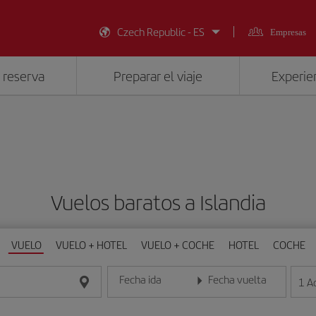
Czech Republic - ES
Empresas
 reserva
Preparar el viaje
Experien
Vuelos baratos a Islandia
VUELO
VUELO + HOTEL
VUELO + COCHE
HOTEL
COCHE
Fecha ida
Fecha vuelta
1
A
Introduce la fecha en formato día/mes/año
Introduce la fecha en format