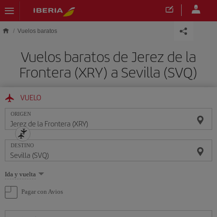
Saltar al contenido principal
Vuelos baratos
Vuelos baratos de Jerez de la
Frontera (XRY) a Sevilla (SVQ)
VUELO
ORIGEN
DESTINO
Seleccione
Ida y vuelta
una
opción
Pagar con Avios