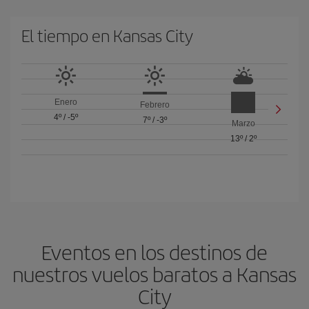
El tiempo en Kansas City
Enero
Febrero
4º
/
-5º
7º
/
-3º
Marzo
13º
/
2º
Eventos en los destinos de
nuestros vuelos baratos a Kansas
City