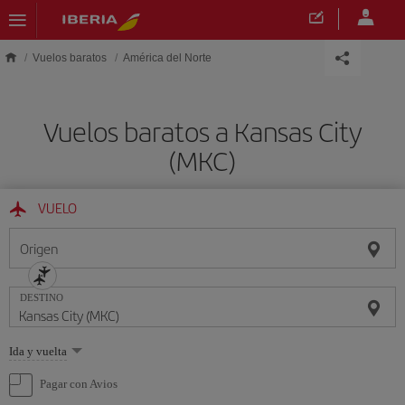
Saltar al contenido principal
Vuelos baratos
América del Norte
Vuelos baratos a Kansas City
(MKC)
VUELO
Origen
DESTINO
Seleccione
Ida y vuelta
una
opción
Pagar con Avios