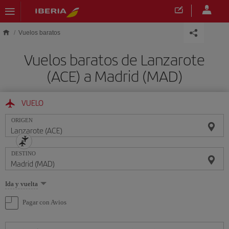
Saltar al contenido principal
Vuelos baratos
Vuelos baratos de Lanzarote
(ACE) a Madrid (MAD)
VUELO
ORIGEN
DESTINO
Seleccione
Ida y vuelta
una
opción
Pagar con Avios