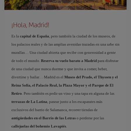
¡Hola, Madrid!
Es la
capital de España
, pero también la ciudad de los museos, de
los palacios reales y de las amplias avenidas trazadas en una urbe sin
murallas… Una ciudad abierta que recibe con generosidad a gente
de todo el mundo.
Reserva tu vuelo barato a Madrid
para disfrutar
de una ciudad que nunca duerme y que invita a comer, beber,
divertirse y bailar… Madrid es el
Museo del Prado, el Thyssen y el
Reina Sofía, el Palacio Real, la Plaza Mayor y el Parque de El
Retiro
. Pero también es pedir un vino y una tapa en alguna de las
terrazas de La Latina
, pasear junto a los escaparates más
exclusivos del barrio de Salamanca, recorrer tiendas de
antigüedades en el Barrio de las Letras
o perderse por las
callejuelas del bohemio Lavapiés
.